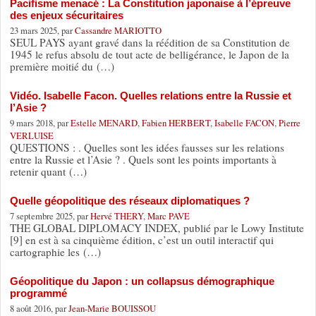
Pacifisme menacé : La Constitution japonaise à l’épreuve
des enjeux sécuritaires
23 mars 2025, par
Cassandre MARIOTTO
SEUL PAYS ayant gravé dans la réédition de sa Constitution de
1945 le refus absolu de tout acte de belligérance, le Japon de la
première moitié du (…)
Vidéo. Isabelle Facon. Quelles relations entre la Russie et
l’Asie ?
9 mars 2018, par
Estelle MENARD
,
Fabien HERBERT
,
Isabelle FACON
,
Pierre
VERLUISE
QUESTIONS : . Quelles sont les idées fausses sur les relations
entre la Russie et l’Asie ? . Quels sont les points importants à
retenir quant (…)
Quelle géopolitique des réseaux diplomatiques ?
7 septembre 2025, par
Hervé THERY
,
Marc PAVE
THE GLOBAL DIPLOMACY INDEX, publié par le Lowy Institute
[9] en est à sa cinquième édition, c’est un outil interactif qui
cartographie les (…)
Géopolitique du Japon : un collapsus démographique
programmé
8 août 2016, par
Jean-Marie BOUISSOU