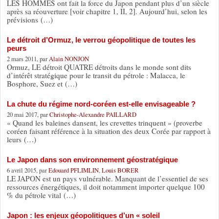
LES HOMMES ont fait la force du Japon pendant plus d’un siècle
après sa réouverture [voir chapitre 1, II, 2]. Aujourd’hui, selon les
prévisions (…)
Le détroit d’Ormuz, le verrou géopolitique de toutes les
peurs
2 mars 2011, par
Alain NONJON
Ormuz, LE détroit QUATRE détroits dans le monde sont dits
d’intérêt stratégique pour le transit du pétrole : Malacca, le
Bosphore, Suez et (…)
La chute du régime nord-coréen est-elle envisageable ?
20 mai 2017, par
Christophe-Alexandre PAILLARD
« Quand les baleines dansent, les crevettes trinquent » (proverbe
coréen faisant référence à la situation des deux Corée par rapport à
leurs (…)
Le Japon dans son environnement géostratégique
6 avril 2015, par
Edouard PFLIMLIN
,
Louis BORER
LE JAPON est un pays vulnérable. Manquant de l’essentiel de ses
ressources énergétiques, il doit notamment importer quelque 100
% du pétrole vital (…)
Japon : les enjeux géopolitiques d’un « soleil