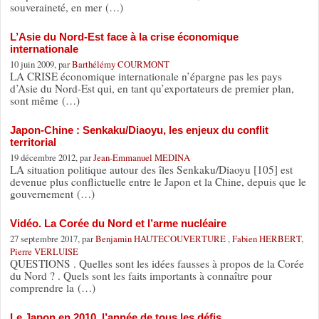
souveraineté, en mer (…)
L’Asie du Nord-Est face à la crise économique
internationale
10 juin 2009, par
Barthélémy COURMONT
LA CRISE économique internationale n’épargne pas les pays
d’Asie du Nord-Est qui, en tant qu’exportateurs de premier plan,
sont même (…)
Japon-Chine : Senkaku/Diaoyu, les enjeux du conflit
territorial
19 décembre 2012, par
Jean-Emmanuel MEDINA
LA situation politique autour des îles Senkaku/Diaoyu [105] est
devenue plus conflictuelle entre le Japon et la Chine, depuis que le
gouvernement (…)
Vidéo. La Corée du Nord et l’arme nucléaire
27 septembre 2017, par
Benjamin HAUTECOUVERTURE
,
Fabien HERBERT
,
Pierre VERLUISE
QUESTIONS . Quelles sont les idées fausses à propos de la Corée
du Nord ? . Quels sont les faits importants à connaître pour
comprendre la (…)
Le Japon en 2010, l’année de tous les défis