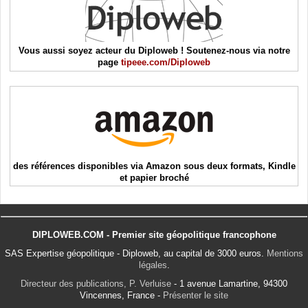
Vous aussi soyez acteur du Diploweb ! Soutenez-nous via notre
page
tipeee.com/Diploweb
des références disponibles via Amazon sous deux formats, Kindle
et papier broché
DIPLOWEB.COM - Premier site géopolitique francophone
SAS Expertise géopolitique - Diploweb, au capital de 3000 euros.
Mentions
légales
.
Directeur des publications, P. Verluise
- 1 avenue Lamartine, 94300
Vincennes, France -
Présenter le site