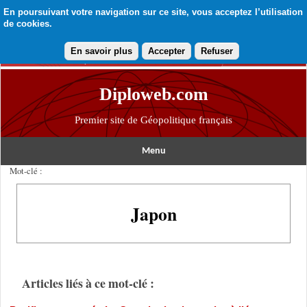
En poursuivant votre navigation sur ce site, vous acceptez l’utilisation
de cookies.
En savoir plus
Accepter
Refuser
Diploweb.com
Premier site de Géopolitique français
Menu
Mot-clé :
Japon
Articles liés à ce mot-clé :