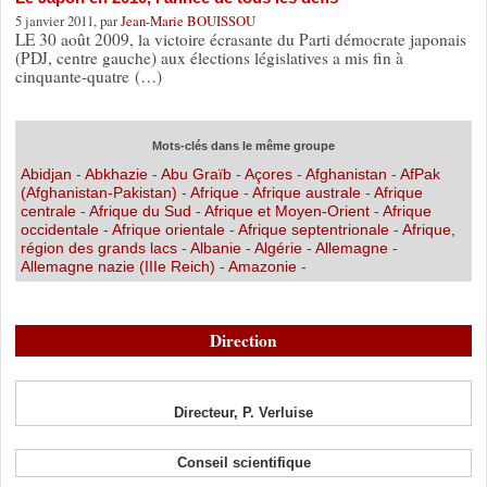
5 janvier 2011, par
Jean-Marie BOUISSOU
LE 30 août 2009, la victoire écrasante du Parti démocrate japonais
(PDJ, centre gauche) aux élections législatives a mis fin à
cinquante-quatre (…)
Mots-clés dans le même groupe
Abidjan
-
Abkhazie
-
Abu Graïb
-
Açores
-
Afghanistan
-
AfPak
(Afghanistan-Pakistan)
-
Afrique
-
Afrique australe
-
Afrique
centrale
-
Afrique du Sud
-
Afrique et Moyen-Orient
-
Afrique
occidentale
-
Afrique orientale
-
Afrique septentrionale
-
Afrique,
région des grands lacs
-
Albanie
-
Algérie
-
Allemagne
-
Allemagne nazie (IIIe Reich)
-
Amazonie
-
Direction
Directeur, P. Verluise
Conseil scientifique