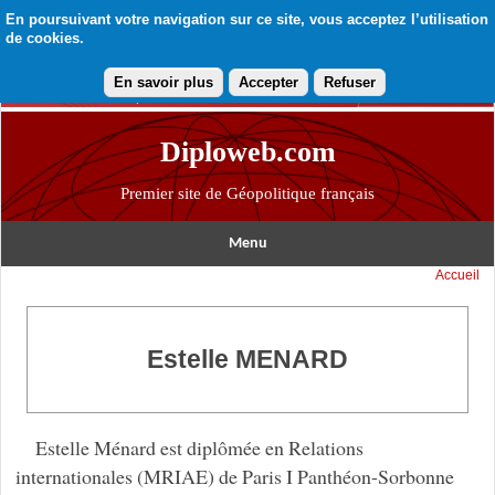
En poursuivant votre navigation sur ce site, vous acceptez l’utilisation
de cookies.
En savoir plus
Accepter
Refuser
Diploweb.com
Premier site de Géopolitique français
Menu
Accueil
Estelle MENARD
Estelle Ménard est diplômée en Relations
internationales (MRIAE) de Paris I Panthéon-Sorbonne