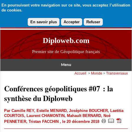
En poursuivant votre navigation sur ce site, vous acceptez l’utilisation
de cookies.
En savoir plus
Accepter
Refuser
Diploweb.com
Premier site de Géopolitique français
Menu
Accueil
>
Monde
>
Transversaux
Conférences géopolitiques #07 : la
synthèse du Diploweb
Par
Camille REY
,
Estelle MENARD
,
Joséphine BOUCHER
,
Laetitia
COURTOIS
,
Laurent CHAMONTIN
,
Mahault BERNARD
,
Noé
PENNETIER
,
Tristan FACCHIN
, le 20 décembre 2018