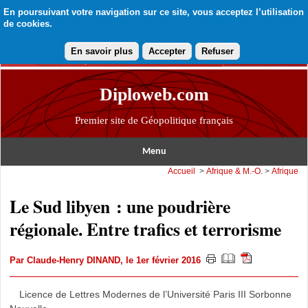
En poursuivant votre navigation sur ce site, vous acceptez l’utilisation
de cookies.
En savoir plus
Accepter
Refuser
Diploweb.com
Premier site de Géopolitique français
Menu
Accueil
>
Afrique & M.-O.
>
Afrique
Le Sud libyen : une poudrière
régionale. Entre trafics et terrorisme
Par
Claude-Henry DINAND
, le 1er février 2016
Licence de Lettres Modernes de l’Université Paris III Sorbonne