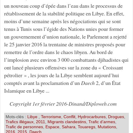
un nouveau coup d’épée dans l’eau dans le processus de
rétablissement de la stabilité politique en Libye. En effet,
moins d’une semaine après les négociations qui se sont
tenus à Tunis sous l’égide des Nations unies pour former
un gouvernement d’union nationale, le Parlement a rejetté
le 25 janvier 2016 la trentaine de ministres proposés pour
remettre de l’ordre dans le chaos libyen. Au bord de
l’implosion avec environ 3 000 combattants djihadistes qui
ont lancé plusieurs offensives sur la zone du « Croissant
pétrolier » , les jours de la Libye semblent aujourd’hui
comptés avant la proclamation d’un
Daech
2, d’un État
Islamique en Libye ...
Copyright 1er février 2016-Dinand/Diploweb.com
Mots-clés :
Libye
,
Terrorisme
,
Conflit
,
Hydrocarbures
,
Drogues
,
Trafics illégaux
,
2011
,
Migrants clandestins
,
Trafic d’armes
,
Trafic de personnes
,
Espace
,
Sahara
,
Touaregs
,
Mutations
,
2016
,
2015
,
Daech