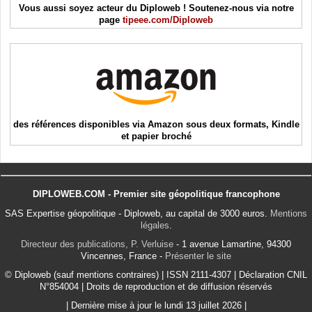
Vous aussi soyez acteur du Diploweb ! Soutenez-nous via notre
page
tipeee.com/Diploweb
des références disponibles via Amazon sous deux formats, Kindle
et papier broché
DIPLOWEB.COM - Premier site géopolitique francophone
SAS Expertise géopolitique - Diploweb, au capital de 3000 euros.
Mentions
légales
.
Directeur des publications, P. Verluise
- 1 avenue Lamartine, 94300
Vincennes, France -
Présenter le site
© Diploweb (sauf mentions contraires) | ISSN 2111-4307 | Déclaration CNIL
N°854004 | Droits de reproduction et de diffusion réservés
| Dernière mise à jour le lundi 13 juillet 2026 |