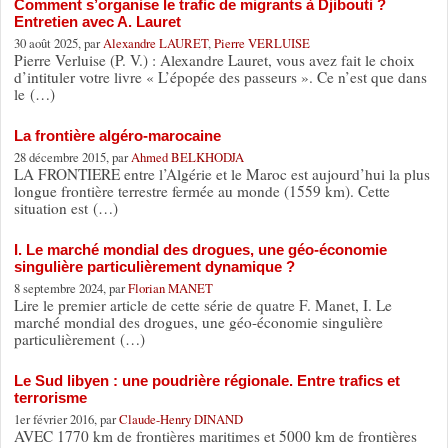
Comment s’organise le trafic de migrants à Djibouti ?
Entretien avec A. Lauret
30 août 2025, par
Alexandre LAURET
,
Pierre VERLUISE
Pierre Verluise (P. V.) : Alexandre Lauret, vous avez fait le choix
d’intituler votre livre « L’épopée des passeurs ». Ce n’est que dans
le (…)
La frontière algéro-marocaine
28 décembre 2015, par
Ahmed BELKHODJA
LA FRONTIERE entre l’Algérie et le Maroc est aujourd’hui la plus
longue frontière terrestre fermée au monde (1559 km). Cette
situation est (…)
I. Le marché mondial des drogues, une géo-économie
singulière particulièrement dynamique ?
8 septembre 2024, par
Florian MANET
Lire le premier article de cette série de quatre F. Manet, I. Le
marché mondial des drogues, une géo-économie singulière
particulièrement (…)
Le Sud libyen : une poudrière régionale. Entre trafics et
terrorisme
1er février 2016, par
Claude-Henry DINAND
AVEC 1770 km de frontières maritimes et 5000 km de frontières