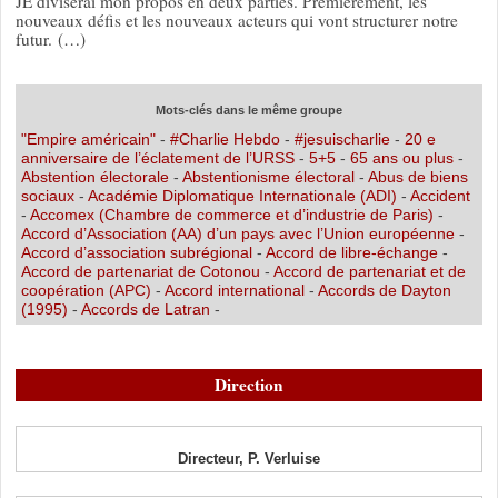
JE diviserai mon propos en deux parties. Premièrement, les
nouveaux défis et les nouveaux acteurs qui vont structurer notre
futur. (…)
Mots-clés dans le même groupe
"Empire américain"
-
#Charlie Hebdo
-
#jesuischarlie
-
20 e
anniversaire de l’éclatement de l’URSS
-
5+5
-
65 ans ou plus
-
Abstention électorale
-
Abstentionisme électoral
-
Abus de biens
sociaux
-
Académie Diplomatique Internationale (ADI)
-
Accident
-
Accomex (Chambre de commerce et d’industrie de Paris)
-
Accord d’Association (AA) d’un pays avec l’Union européenne
-
Accord d’association subrégional
-
Accord de libre-échange
-
Accord de partenariat de Cotonou
-
Accord de partenariat et de
coopération (APC)
-
Accord international
-
Accords de Dayton
(1995)
-
Accords de Latran
-
Direction
Directeur, P. Verluise