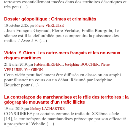
terrestres essentiellement tracées dans des territoires désertiques et
très peu (…)
Dossier géopolitique : Crimes et criminalités
10 octobre 2025, par
Pierre VERLUISE
. Jean-François Gayraud, Pierre Verluise, Emilie Bourgoin, Le
silence est-il la clef oubliée pour comprendre la puissance des
mafias ? Avec J-F. (…)
Vidéo. Y. Giron. Les outre-mers français et les nouveaux
risques maritimes
21 février 2019, par
Fabien HERBERT
,
Joséphine BOUCHER
,
Pierre
VERLUISE
,
Yan GIRON
Cette vidéo peut facilement être diffusée en classe ou en amphi
pour illustrer un cours ou un débat. Résumé par Joséphine
Boucher pour (…)
La contrefaçon de marchandises et le rôle des territoires : la
géographie mouvante d’un trafic illicite
19 mai 2019, par
Jérémy LACHARTRE
CONSIDEREE par certains comme le trafic du XXIéme siècle
[14], la contrefaçon de marchandises préoccupe par son efficacité
à prospérer à l’échelle (…)