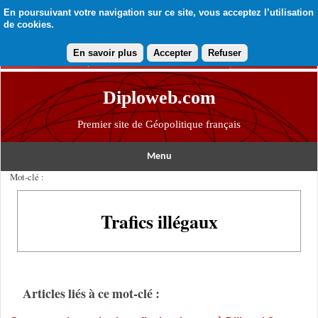
En poursuivant votre navigation sur ce site, vous acceptez l’utilisation
de cookies.
En savoir plus
Accepter
Refuser
Diploweb.com
Premier site de Géopolitique français
Menu
Mot-clé :
Trafics illégaux
Articles liés à ce mot-clé :