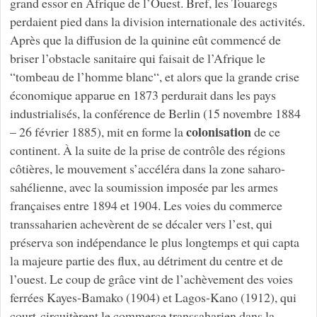
grand essor en Afrique de l’Ouest. Bref, les Touaregs
perdaient pied dans la division internationale des activités.
Après que la diffusion de la quinine eût commencé de
briser l’obstacle sanitaire qui faisait de l’Afrique le
“tombeau de l’homme blanc“, et alors que la grande crise
économique apparue en 1873 perdurait dans les pays
industrialisés, la conférence de Berlin (15 novembre 1884
colonisation
– 26 février 1885), mit en forme la
de ce
continent. À la suite de la prise de contrôle des régions
côtières, le mouvement s’accéléra dans la zone saharo-
sahélienne, avec la soumission imposée par les armes
françaises entre 1894 et 1904. Les voies du commerce
transsaharien achevèrent de se décaler vers l’est, qui
préserva son indépendance le plus longtemps et qui capta
la majeure partie des flux, au détriment du centre et de
l’ouest. Le coup de grâce vint de l’achèvement des voies
ferrées Kayes-Bamako (1904) et Lagos-Kano (1912), qui
court-circuitèrent le commerce transsaharien dans la