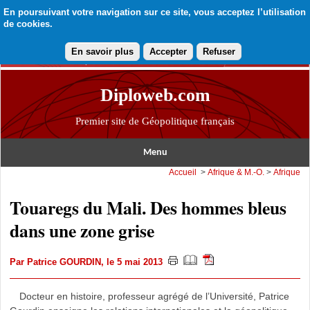
En poursuivant votre navigation sur ce site, vous acceptez l’utilisation
de cookies.
En savoir plus
Accepter
Refuser
Diploweb.com
Premier site de Géopolitique français
Menu
Accueil
>
Afrique & M.-O.
>
Afrique
Touaregs du Mali. Des hommes bleus
dans une zone grise
Par
Patrice GOURDIN
, le 5 mai 2013
Docteur en histoire, professeur agrégé de l’Université, Patrice