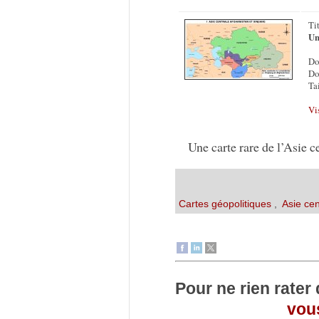
Ti
Un
Do
Do
Tai
Vi
Une carte rare de l’Asie c
Cartes géopolitiques
,
Asie cen
Pour ne rien rater
vous