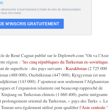
rticle de René Cagnat publié sur le Diploweb.com "Où va l’Asie
ette région : "
les cinq républiques du Turkestan ex-soviétique
.
sant de superficie - des pays suivants :
Kazakhstan
(2 725 000
istan (488 000), Ouzbékistan (447 000), Kyrgyzstan (et non
adjikistan (143 000). J’ajouterai non seulement l’Afghanistan
drogues et l’expansion islamiste ont beaucoup rapproché de
e Xinjiang ou Turkestan chinois (1 660 400), partie intégrante
t prolongement oriental du Turkestan, « pays des Turks ». Le
Touran sera également utilisé pour qualifier l’
Asie centrale.
"