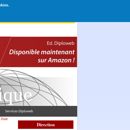
okies.
rticipation libre par CB ou Paypal, Merci !
Services Diploweb
>
Asie
Direction