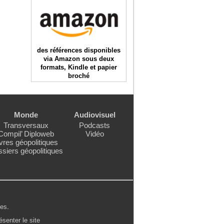
des références disponibles
via Amazon sous deux
formats, Kindle et papier
broché
Monde
Audiovisuel
Transversaux
Podcasts
Compil’ Diploweb
Vidéo
vres géopolitiques
siers géopolitiques
les
.
ésenter le site