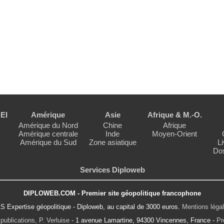
EI
Amérique
Asie
Afrique & M.-O.
Amérique du Nord
Chine
Afrique
Amérique centrale
Inde
Moyen-Orient
Amérique du Sud
Zone asiatique
Li
Dos
Services Diploweb
DIPLOWEB.COM - Premier site géopolitique francophone
S Expertise géopolitique - Diploweb, au capital de 3000 euros.
Mentions léga
publications, P. Verluise
- 1 avenue Lamartine, 94300 Vincennes, France -
Pr