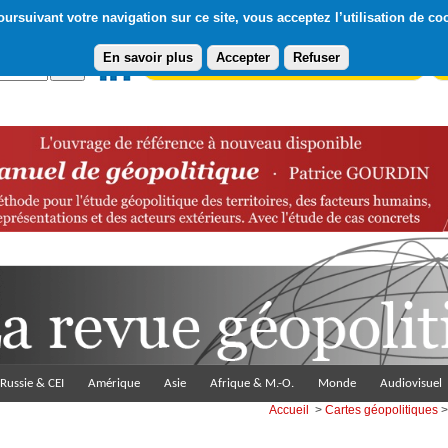
ursuivant votre navigation sur ce site, vous acceptez l’utilisation de co
En savoir plus
Accepter
Refuser
Abonnement gratuit à la Lettre du Diploweb
Pa
Russie & CEI
Amérique
Asie
Afrique & M.-O.
Monde
Audiovisuel
Accueil
>
Cartes géopolitiques