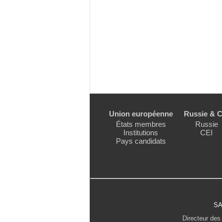
Union européenne
Russie & C
États membres
Russie
Institutions
CEI
Pays candidats
SA
Directeur des 