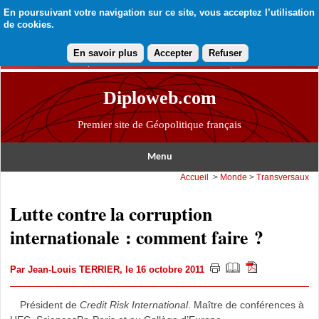
En poursuivant votre navigation sur ce site, vous acceptez l’utilisation
de cookies.
En savoir plus
Accepter
Refuser
Diploweb.com
Premier site de Géopolitique français
Menu
Accueil
>
Monde
>
Transversaux
Lutte contre la corruption
internationale : comment faire ?
Par
Jean-Louis TERRIER
, le 16 octobre 2011
Président de
Credit Risk International
. Maître de conférences à