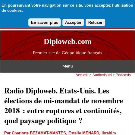
En poursuivant votre navigation sur ce site, vous acceptez l’utilisation
de cookies.
En savoir plus
Accepter
Refuser
Diploweb.com
Premier site de Géopolitique français
Menu
Accueil
>
Audiovisuel
>
Podcasts
Radio Diploweb. Etats-Unis. Les
élections de mi-mandat de novembre
2018 : entre ruptures et continuités,
quel paysage politique ?
Par
Charlotte BEZAMAT-MANTES
,
Estelle MENARD
,
Ibrahim