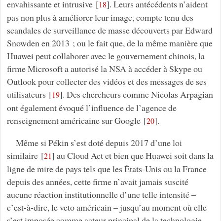
envahissante et intrusive
[
]
. Leurs antécédents n’aident
18
pas non plus à améliorer leur image, compte tenu des
scandales de surveillance de masse découverts par Edward
Snowden en 2013 ; ou le fait que, de la même manière que
Huawei peut collaborer avec le gouvernement chinois, la
firme Microsoft a autorisé la NSA à accéder à Skype ou
Outlook pour collecter des vidéos et des messages de ses
utilisateurs
[
]
. Des chercheurs comme Nicolas Arpagian
19
ont également évoqué l’influence de l’agence de
renseignement américaine sur Google
[
]
.
20
Même si Pékin s’est doté depuis 2017 d’une loi
similaire
[
]
au Cloud Act et bien que Huawei soit dans la
21
ligne de mire de pays tels que les États-Unis ou la France
depuis des années, cette firme n’avait jamais suscité
aucune réaction institutionnelle d’une telle intensité –
c’est-à-dire, le veto américain – jusqu’au moment où elle
s’est imposée comme acteur principal de la technologie