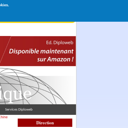
okies.
rticipation libre par CB ou Paypal, Merci !
Services Diploweb
Chine
Direction