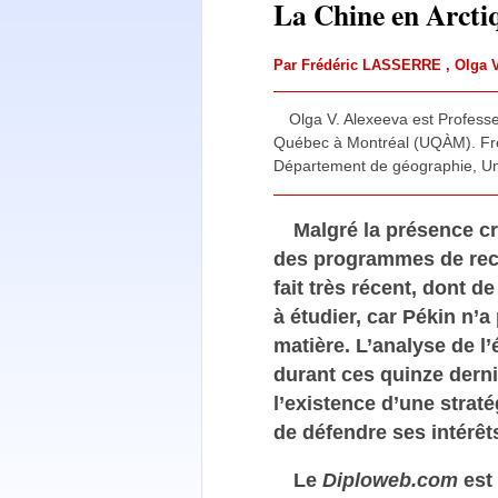
La Chine en Arcti
Par
Frédéric LASSERRE
,
Olga 
Olga V. Alexeeva est Professe
Québec à Montréal (UQÀM). Frédé
Département de géographie, Uni
Malgré la présence cr
des programmes de reche
fait très récent, dont 
à étudier, car Pékin n’a
matière. L’analyse de l’
durant ces quinze dern
l’existence d’une strat
de défendre ses intérêt
Le
Diploweb.com
est 