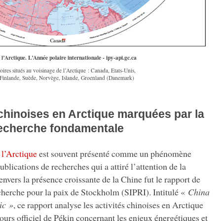
 l’Arctique. L’Année polaire internationale - ipy-api.gc.ca
toires situés au voisinage de l’Arctique : Canada, Etats-Unis,
 Finlande, Suède, Norvège, Islande, Groenland (Danemark)
 chinoises en Arctique marquées par la
echerche fondamentale
r
l’Arctique
est souvent présenté comme un phénomène
blications de recherches qui a attiré l’attention de la
vers la présence croissante de la Chine fut le rapport de
recherche pour la paix de Stockholm
(SIPRI). Intitulé «
China
ic »
, ce rapport analyse les activités chinoises en Arctique
cours officiel de Pékin concernant les enjeux énergétiques et