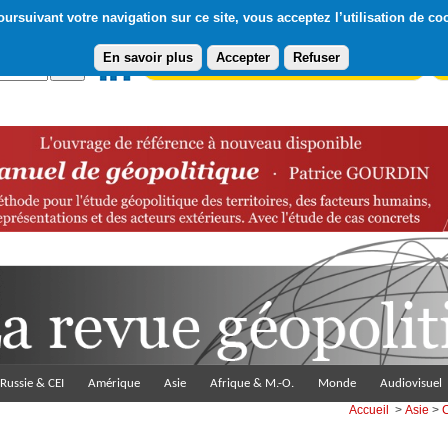
ursuivant votre navigation sur ce site, vous acceptez l’utilisation de co
En savoir plus
Accepter
Refuser
Abonnement gratuit à la Lettre du Diploweb
Pa
Russie & CEI
Amérique
Asie
Afrique & M.-O.
Monde
Audiovisuel
Accueil
>
Asie
>