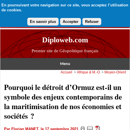
En poursuivant votre navigation sur ce site, vous acceptez l’utilisation
de cookies.
En savoir plus
Accepter
Refuser
Diploweb.com
Premier site de Géopolitique français
Menu
Accueil
>
Afrique & M.-O.
>
Moyen-Orient
Pourquoi le détroit d’Ormuz est-il un
symbole des enjeux contemporains de
la maritimisation de nos économies et
sociétés ?
Par
Florian MANET
, le 17 septembre 2021