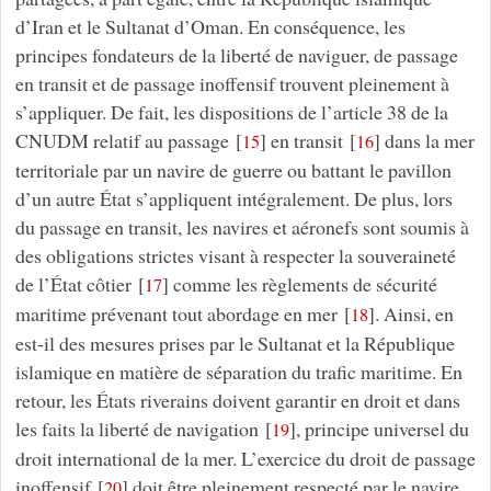
d’Iran et le Sultanat d’Oman. En conséquence, les
principes fondateurs de la liberté de naviguer, de passage
en transit et de passage inoffensif trouvent pleinement à
s’appliquer. De fait, les dispositions de l’article 38 de la
CNUDM relatif au passage
[
]
en transit
[
]
dans la mer
15
16
territoriale par un navire de guerre ou battant le pavillon
d’un autre État s’appliquent intégralement. De plus, lors
du passage en transit, les navires et aéronefs sont soumis à
des obligations strictes visant à respecter la souveraineté
de l’État côtier
[
]
comme les règlements de sécurité
17
maritime prévenant tout abordage en mer
[
]
. Ainsi, en
18
est-il des mesures prises par le Sultanat et la République
islamique en matière de séparation du trafic maritime. En
retour, les États riverains doivent garantir en droit et dans
les faits la liberté de navigation
[
]
, principe universel du
19
droit international de la mer. L’exercice du droit de passage
inoffensif
[
]
doit être pleinement respecté par le navire
20