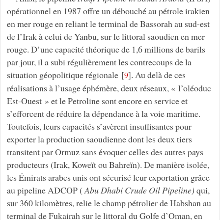
opérationnel en 1987 offre un débouché au pétrole irakien
en mer rouge en reliant le terminal de Bassorah au sud-est
de l’Irak à celui de Yanbu, sur le littoral saoudien en mer
rouge. D’une capacité théorique de 1,6 millions de barils
par jour, il a subi régulièrement les contrecoups de la
situation géopolitique régionale
[
]
. Au delà de ces
9
réalisations à l’usage éphémère, deux réseaux, « l’oléoduc
Est-Ouest » et le Petroline sont encore en service et
s’efforcent de réduire la dépendance à la voie maritime.
Toutefois, leurs capacités s’avèrent insuffisantes pour
exporter la production saoudienne dont les deux tiers
transitent par Ormuz sans évoquer celles des autres pays
producteurs (Irak, Koweït ou Bahreïn). De manière isolée,
les Émirats arabes unis ont sécurisé leur exportation grâce
au pipeline ADCOP (
Abu Dhabi Crude Oil Pipeline)
qui,
sur 360 kilomètres, relie le champ pétrolier de Habshan au
terminal de Fukairah sur le littoral du Golfe d’Oman, en