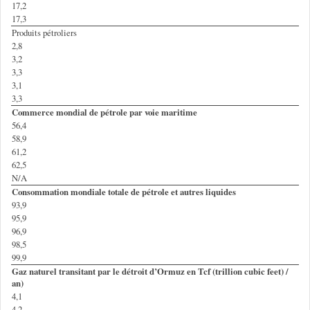
17,2
17,3
Produits pétroliers
2,8
3,2
3,3
3,1
3,3
Commerce mondial de pétrole par voie maritime
56,4
58,9
61,2
62,5
N/A
Consommation mondiale totale de pétrole et autres liquides
93,9
95,9
96,9
98,5
99,9
Gaz naturel transitant par le détroit d’Ormuz en Tcf (trillion cubic feet) /
an)
4,1
4,2