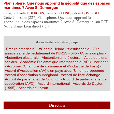
Planisphère. Que nous apprend la géopolitique des espaces
maritimes ? Avec S. Domergue
6 mai, par
Emilie BOURGOIN
,
Pierre VERLUISE
,
Sylvain DOMERGUE
Cette émission [227] Planisphère, Que nous apprend la
géopolitique des espaces maritimes ? Avec S. Domergue, sur RCF
Notre Dame Lien direct (…)
Mots-clés dans le même groupe
"Empire américain"
-
#Charlie Hebdo
-
#jesuischarlie
-
20 e
anniversaire de l’éclatement de l’URSS
-
5+5
-
65 ans ou plus
-
Abstention électorale
-
Abstentionisme électoral
-
Abus de biens
sociaux
-
Académie Diplomatique Internationale (ADI)
-
Accident
-
Accomex (Chambre de commerce et d’industrie de Paris)
-
Accord d’Association (AA) d’un pays avec l’Union européenne
-
Accord d’association subrégional
-
Accord de libre-échange
-
Accord de partenariat de Cotonou
-
Accord de partenariat et de
coopération (APC)
-
Accord international
-
Accords de Dayton
(1995)
-
Accords de Latran
-
Direction