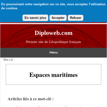
En poursuivant votre navigation sur ce site, vous acceptez l’utilisation
de cookies.
En savoir plus
Accepter
Refuser
Diploweb.com
Premier site de Géopolitique français
Menu
Mot-clé :
Espaces maritimes
Articles liés à ce mot-clé :