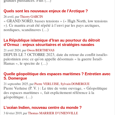
grandes puissances. Plus (…)
Quels sont les nouveaux enjeux de l’Arctique ?
26 avril, par
Thierry GARCIN
« GRAND NORD, basses tensions » (« High North, low tensions
»). Ce mantra avait été répété à l’envi par les pays arctiques,
nordiques, scandinaves (…)
La République islamique d’Iran au pourtour du détroit
d’Ormuz : enjeux sécuritaires et stratégies navales
21 avril 2024, par
Owen BERTHEVAS
DEPUIS LE 7 OCTOBRE 2023, date du retour du conflit israélo-
palestinien avec ce qu’on appelle désormais « la guerre Israël-
Hamas », le spectre de (…)
Quelle géopolitique des espaces maritimes ? Entretien avec
S. Domergue
21 septembre 2025, par
Pierre VERLUISE
,
Sylvain DOMERGUE
Pierre Verluise (P. V. ) : Le titre de votre ouvrage, « Géopolitique
des espaces maritimes », fait explicitement référence à la
géopolitique. (…)
L’océan Indien, nouveau centre du monde ?
3 février 2019, par
Thomas MARRIER D’UNIENVILLE