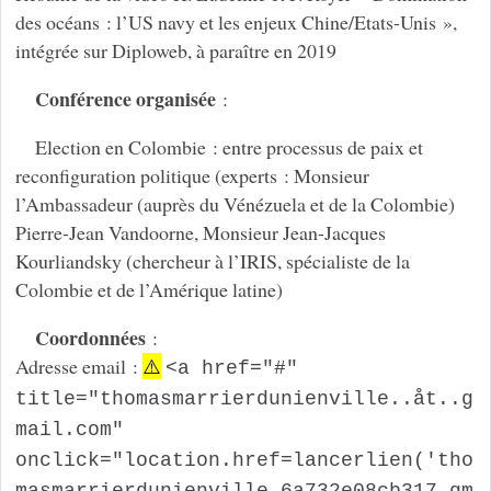
des océans : l’US navy et les enjeux Chine/Etats-Unis »,
intégrée sur Diploweb, à paraître en 2019
Conférence organisée
:
Election en Colombie : entre processus de paix et
reconfiguration politique (experts : Monsieur
l’Ambassadeur (auprès du Vénézuela et de la Colombie)
Pierre-Jean Vandoorne, Monsieur Jean-Jacques
Kourliandsky (chercheur à l’IRIS, spécialiste de la
Colombie et de l’Amérique latine)
Coordonnées
:
Adresse email :
⚠️
<a href="#" 
title="thomasmarrierdunienville..åt..g
mail.com" 
onclick="location.href=lancerlien('tho
masmarrierdunienville,6a732e08cb317,gm