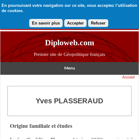
En poursuivant votre navigation sur ce site, vous acceptez l’utilisation
de cookies.
En savoir plus
Accepter
Refuser
Diploweb.com
Premier site de Géopolitique français
Menu
Accueil
Yves PLASSERAUD
Origine familiale et études