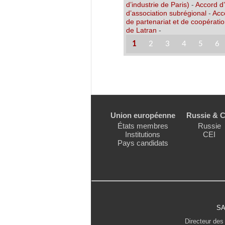
d’industrie de Paris)
-
Accord d
d’association subrégional
-
Acc
de partenariat et de coopérati
de Latran
-
1
2
3
4
5
6
Union européenne
Russie & C
États membres
Russie
Institutions
CEI
Pays candidats
SA
Directeur des 