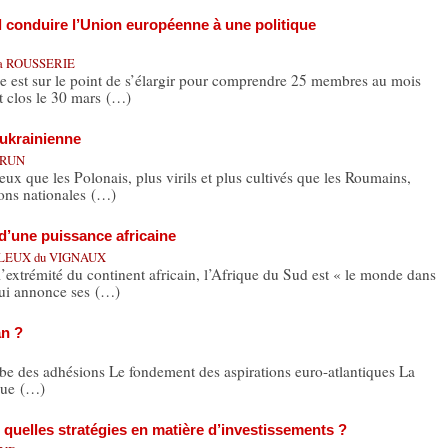
il conduire l’Union européenne à une politique
 la ROUSSERIE
 est sur le point de s’élargir pour comprendre 25 membres au mois
 clos le 30 mars (…)
é ukrainienne
ABRUN
ue les Polonais, plus virils et plus cultivés que les Roumains,
ions nationales (…)
d’une puissance africaine
LLEUX du VIGNAUX
émité du continent africain, l’Afrique du Sud est « le monde dans
qui annonce ses (…)
an ?
ube des adhésions Le fondement des aspirations euro-atlantiques La
que (…)
quelles stratégies en matière d’investissements ?