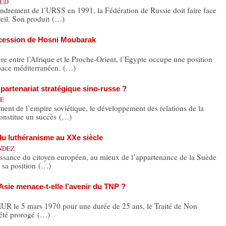
AUD
ment de l’URSS en 1991, la Fédération de Russie doit faire face
eil. Son produit (…)
uccession de Hosni Moubarak
tre l’Afrique et le Proche-Orient, l’Egypte occupe une position
space méditerranéen. (…)
 partenariat stratégique sino-russe ?
NE
 de l’empire soviétique, le développement des relations de la
constitue un succès (…)
du luthéranisme au XXe siècle
ANDEZ
ce du citoyen européen, au mieux de l’appartenance de la Suède
 sa position (…)
 Asie menace-t-elle l’avenir du TNP ?
 le 5 mars 1970 pour une durée de 25 ans, le Traité de Non
 été prorogé (…)