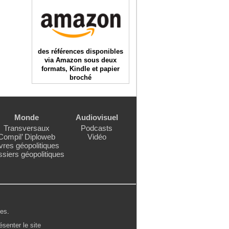
des références disponibles
via Amazon sous deux
formats, Kindle et papier
broché
Monde
Audiovisuel
Transversaux
Podcasts
Compil’ Diploweb
Vidéo
vres géopolitiques
siers géopolitiques
les
.
ésenter le site