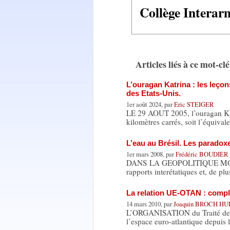
Collège Interarm
Articles liés à ce mot-clé
L’ouragan Katrina : les leçon
des Etats-Unis.
1er août 2024, par
Eric STEIGER
LE 29 AOUT 2005, l’ouragan Kat
kilomètres carrés, soit l’équival
L’eau au Brésil. Les paradox
1er mars 2008, par
Frédéric BOUDIER
DANS LA GEOPOLITIQUE MONDIAL
rapports interétatiques et, de pl
La relation UE-OTAN : compl
14 mars 2010, par
Joaquin BROCH H
L’ORGANISATION du Traité de l’A
l’espace euro-atlantique depuis 