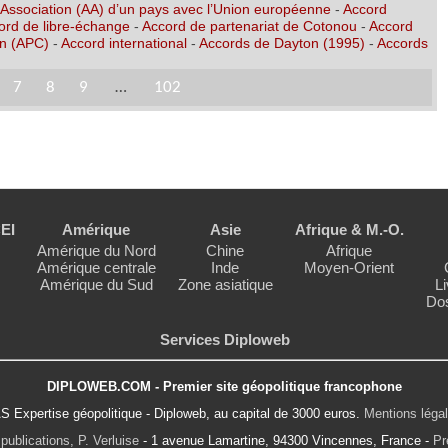
’Association (AA) d’un pays avec l’Union européenne
-
Accord
ord de libre-échange
-
Accord de partenariat de Cotonou
-
Accord
on (APC)
-
Accord international
-
Accords de Dayton (1995)
-
Accords
7
8
9
…
102
EI
Amérique
Asie
Afrique & M.-O.
Amérique du Nord
Chine
Afrique
Amérique centrale
Inde
Moyen-Orient
Amérique du Sud
Zone asiatique
Li
Dos
Services Diploweb
DIPLOWEB.COM - Premier site géopolitique francophone
S Expertise géopolitique - Diploweb, au capital de 3000 euros.
Mentions léga
publications, P. Verluise
- 1 avenue Lamartine, 94300 Vincennes, France -
Pr