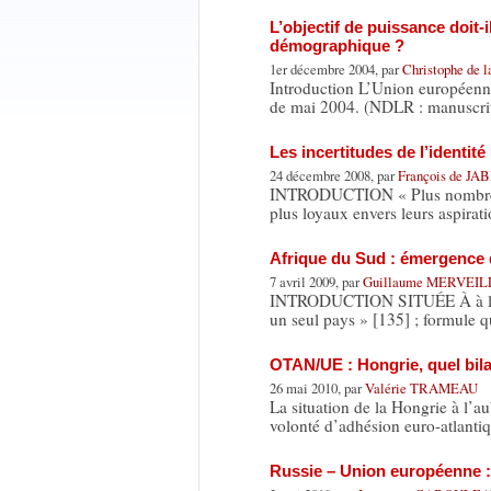
L’objectif de puissance doit-
démographique ?
1er décembre 2004, par
Christophe de
Introduction L’Union européenne
de mai 2004. (NDLR : manuscrit
Les incertitudes de l’identit
24 décembre 2008, par
François de J
INTRODUCTION « Plus nombreux q
plus loyaux envers leurs aspirat
Afrique du Sud : émergence 
7 avril 2009, par
Guillaume MERVEI
INTRODUCTION SITUÉE À à l’extr
un seul pays » [135] ; formule 
OTAN/UE : Hongrie, quel bil
26 mai 2010, par
Valérie TRAMEAU
La situation de la Hongrie à l’a
volonté d’adhésion euro-atlanti
Russie – Union européenne : 