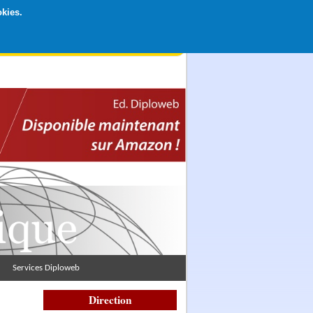
okies.
rticipation libre par CB ou Paypal, Merci !
Services Diploweb
Direction