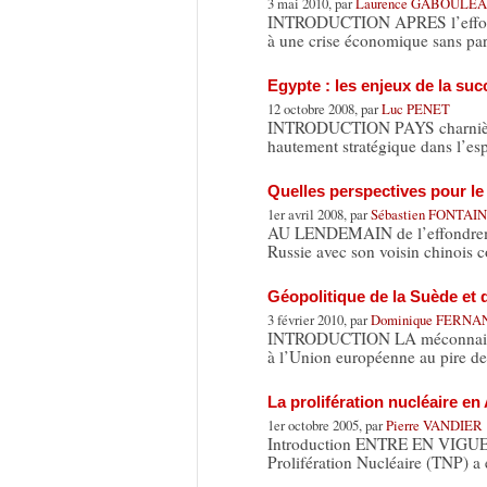
3 mai 2010, par
Laurence GABOULE
INTRODUCTION APRES l’effondre
à une crise économique sans par
Egypte : les enjeux de la s
12 octobre 2008, par
Luc PENET
INTRODUCTION PAYS charnière en
hautement stratégique dans l’e
Quelles perspectives pour le
1er avril 2008, par
Sébastien FONTAI
AU LENDEMAIN de l’effondrement
Russie avec son voisin chinois 
Géopolitique de la Suède et 
3 février 2010, par
Dominique FERN
INTRODUCTION LA méconnaissan
à l’Union européenne au pire de
La prolifération nucléaire en
1er octobre 2005, par
Pierre VANDIER
Introduction ENTRE EN VIGUEUR
Prolifération Nucléaire (TNP) a