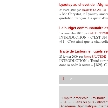
Lyautey au chevet de l’Afgha
23 mars 2010, par
Mokrane OUAREM
« Mc Chrystal, le Lyautey améric
quotidien français. La quête d’
Le budget communautaire est
1er novembre 2007, par
Gaël DETTWI
INTRODUCTION « C’EST UN BUDG
»[1]. C’est ainsi que le chanceli
Traité de Lisbonne : quels se
27 février 2009, par
Pierre SAUCEDE
INTRODUCTION « Traité européen
dans la boîte à outils » [389]. C
1
2
"Empire américain"
-
#Charlie
-
5+5
-
65 ans ou plus
-
Abstent
Académie Diplomatique Interna