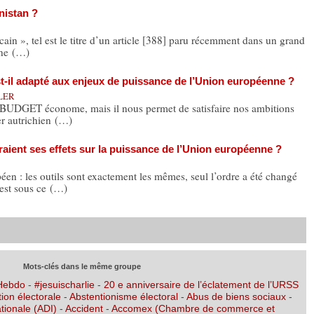
nistan ?
ain », tel est le titre d’un article [388] paru récemment dans un grand
une (…)
-il adapté aux enjeux de puissance de l’Union européenne ?
LER
ET économe, mais il nous permet de satisfaire nos ambitions
er autrichien (…)
raient ses effets sur la puissance de l’Union européenne ?
 : les outils sont exactement les mêmes, seul l’ordre a été changé
’est sous ce (…)
Mots-clés dans le même groupe
 Hebdo
-
#jesuischarlie
-
20 e anniversaire de l’éclatement de l’URSS
ion électorale
-
Abstentionisme électoral
-
Abus de biens sociaux
-
tionale (ADI)
-
Accident
-
Accomex (Chambre de commerce et