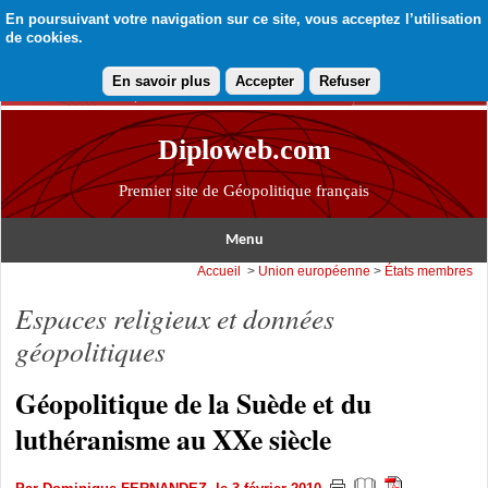
En poursuivant votre navigation sur ce site, vous acceptez l’utilisation
de cookies.
En savoir plus
Accepter
Refuser
Diploweb.com
Premier site de Géopolitique français
Menu
Accueil
>
Union européenne
>
États membres
Espaces religieux et données
géopolitiques
Géopolitique de la Suède et du
luthéranisme au XXe siècle