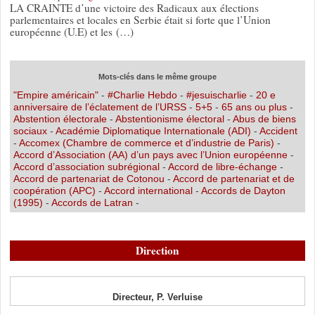
LA CRAINTE d’une victoire des Radicaux aux élections
parlementaires et locales en Serbie était si forte que l’Union
européenne (U.E) et les (…)
Mots-clés dans le même groupe
"Empire américain"
-
#Charlie Hebdo
-
#jesuischarlie
-
20 e
anniversaire de l’éclatement de l’URSS
-
5+5
-
65 ans ou plus
-
Abstention électorale
-
Abstentionisme électoral
-
Abus de biens
sociaux
-
Académie Diplomatique Internationale (ADI)
-
Accident
-
Accomex (Chambre de commerce et d’industrie de Paris)
-
Accord d’Association (AA) d’un pays avec l’Union européenne
-
Accord d’association subrégional
-
Accord de libre-échange
-
Accord de partenariat de Cotonou
-
Accord de partenariat et de
coopération (APC)
-
Accord international
-
Accords de Dayton
(1995)
-
Accords de Latran
-
Direction
Directeur, P. Verluise