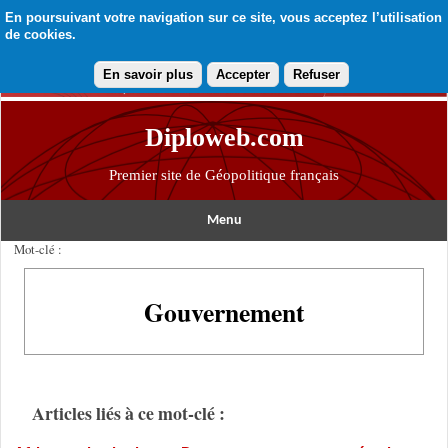
En poursuivant votre navigation sur ce site, vous acceptez l’utilisation
de cookies.
En savoir plus
Accepter
Refuser
Diploweb.com
Premier site de Géopolitique français
Menu
Mot-clé :
Gouvernement
Articles liés à ce mot-clé :