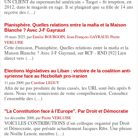
UN CLIENT du supermarché américain « Target » fit irruption, en
2012, dans le magasin en rage. Il se plaignait que sa fille de 14 ans
reçoive des (…)
Planisphère. Quelles relations entre la mafia et la Maison
Blanche ? Avec J-F Gayraud
19 mars 2025, par
Emilie BOURGOIN
,
Jean-François GAYRAUD
,
Pierre
VERLUISE
Cette émission, Planisphère, Quelles relations entre la mafia et la
Maison Blanche ? Avec J-F Gayraud, sur RCF - RND [92] Lien
direct vers (…)
Elections législatives au Liban : victoire de la coalition anti-
syrienne face au Hezbollah pro-iranien
11 juin 2009, par
Caroline LEGUY
Afin de ne pas produire de liens cassés, les URL sont ôtés après 6
mois. Nous vous remercions de votre compréhension. Consultez
l’ensemble des (…)
"La Constitution face à l’Europe". Par Droit et Démocratie
1er décembre 2000, par
Pierre VERLUISE
VOICI LES CONTRIBUTIONS d’un colloque organisé par Droit
et Démocratie, que préside actuellement Jacques Ribs. Une phrase
de Noëlle Lenoir, membre (…)