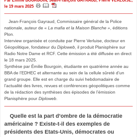
Par
Emilie BOURGOIN
,
Jean-François GAYRAUD
,
Pierre VERLUISE
,
le 19 mars 2025
Jean-François Gayraud, Commissaire général de la Police
nationale, auteur de «
La mafia et la Maison Blanche »
, éditions
Plon.
Interview organisée et conduite par Pierre Verluise, docteur en
Géopolitique, fondateur du
Diploweb
, il produit Planisphère sur
Radio Notre Dame et RCF. Cette émission a été diffusée en direct
le 18 mars 2025.
Synthèse par Émilie Bourgoin, étudiante en quatrième année au
BBA de l’EDHEC et alternante au sein de la cellule sûreté d’un
grand groupe. Elle est en charge du suivi hebdomadaire de
l’actualité des livres, revues et conférences géopolitiques comme
de la rédaction des synthèses des épisodes de l’émission
Planisphère pour
Diploweb
.
Quelle est la part d’ombre de la démocratie
américaine ? Existe-t-il des exemples de
présidents des Etats-Unis, démocrates ou