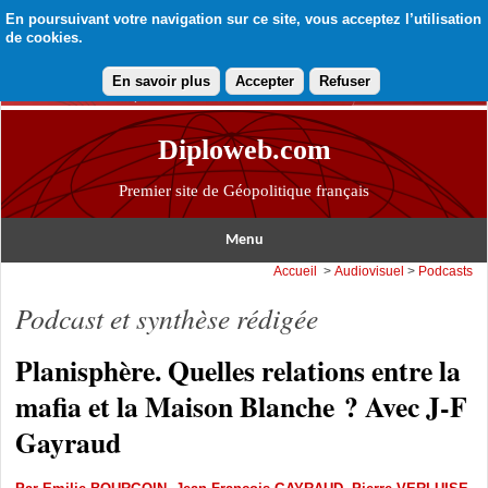
En poursuivant votre navigation sur ce site, vous acceptez l’utilisation
de cookies.
En savoir plus
Accepter
Refuser
Diploweb.com
Premier site de Géopolitique français
Menu
Accueil
>
Audiovisuel
>
Podcasts
Podcast et synthèse rédigée
Planisphère. Quelles relations entre la
mafia et la Maison Blanche ? Avec J-F
Gayraud