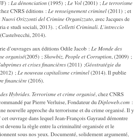
UF) :
La dénonciation
(1995) ;
Le Vol
(2001) ;
Le terrorisme
 chez CNRS éditions :
Le renseignement criminel
(2011) ; et
:
Nuovi Orizzonti del Crimine Organizzato
, avec Jacques de
ria e studi sociali, 2013). ;
Colletti Criminali. L’intreccio
(Castelvecchi, 2014).
érie d’ouvrages aux éditions Odile Jacob :
Le Monde des
me organisé
(2005) ;
Showbiz, People et Corruption
, (2009) ;
bprimes et crises financières
(2011) ;
Géostratégie du
(2012) ;
Le nouveau capitalisme criminel
(2014). Il publie
re financière
(2016).
des Hybrides. Terrorisme et crime organisé
, chez CNRS
ecommandé par Pierre Verluise, Fondateur du
Diploweb.com
:
une nouvelle approche du terrorisme et du crime organisé. Il y
s" cet ouvrage dans lequel Jean-François Gayraud démontre
st devenu la règle entre la criminalité organisée et le
sionnent sous nos yeux. Documenté, solidement argumenté,