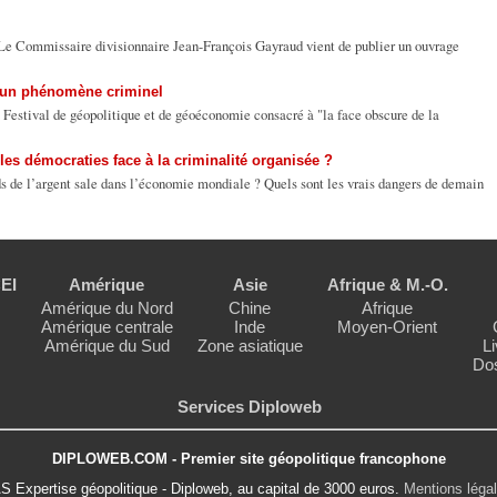
Le Commissaire divisionnaire Jean-François Gayraud vient de publier un ouvrage
d’un phénomène criminel
5e Festival de géopolitique et de géoéconomie consacré à "la face obscure de la
les démocraties face à la criminalité organisée ?
ds de l’argent sale dans l’économie mondiale ? Quels sont les vrais dangers de demain
EI
Amérique
Asie
Afrique & M.-O.
Amérique du Nord
Chine
Afrique
Amérique centrale
Inde
Moyen-Orient
Amérique du Sud
Zone asiatique
Li
Dos
Services Diploweb
DIPLOWEB.COM - Premier site géopolitique francophone
S Expertise géopolitique - Diploweb, au capital de 3000 euros.
Mentions léga