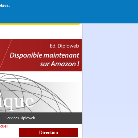
okies.
rticipation libre par CB ou Paypal, Merci !
Services Diploweb
cueil
Direction