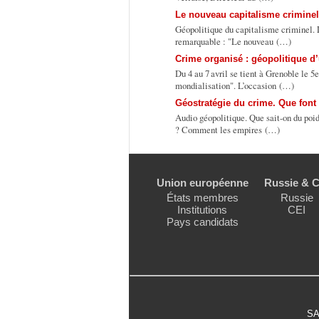
Le nouveau capitalisme criminel
Géopolitique du capitalisme criminel. 
remarquable : "Le nouveau (…)
Crime organisé : géopolitique 
Du 4 au 7 avril se tient à Grenoble le 
mondialisation". L’occasion (…)
Géostratégie du crime. Que font 
Audio géopolitique. Que sait-on du poi
? Comment les empires (…)
Union européenne
Russie & C
États membres
Russie
Institutions
CEI
Pays candidats
SA