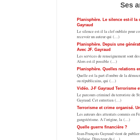
Ses a
Planisphère. Le silence est-il l
Gayraud
Le silence est-il la clef oubliée pour c
recevoir un auteur qui (…)
Planisphère. Depuis une générat
Avec JF. Gayraud
Les services de renseignement sont des 
Alors est-il possible (…)
Planisphère. Quelles relations e
Quelle est la part d’ombre de la démoc
ou républicains, qui (…)
Vidéo. J-F Gayraud Terrorisme et
Le parcours criminel du terroriste de S
Gayraud. Cet entretien (…)
Terrorisme et crime organisé. Un
Les auteurs des attentats commis en Fr
gangstérisme. A l’origine, la (…)
Quelle guerre financière ?
Jean-François Gayraud vient de publier «
Verluise, Directeur du (…)