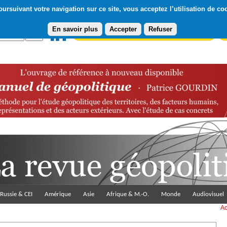
ursuivant votre navigation sur ce site, vous acceptez l’utilisation de co
En savoir plus
Accepter
Refuser
Abonnement gratuit à la Lettre du Diploweb
Pa
Russie & CEI
Amérique
Asie
Afrique & M.-O.
Monde
Audiovisuel
Ac