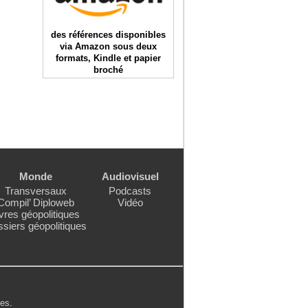
des références disponibles
via Amazon sous deux
formats, Kindle et papier
broché
Monde
Audiovisuel
Transversaux
Podcasts
Compil’ Diploweb
Vidéo
vres géopolitiques
siers géopolitiques
les
.