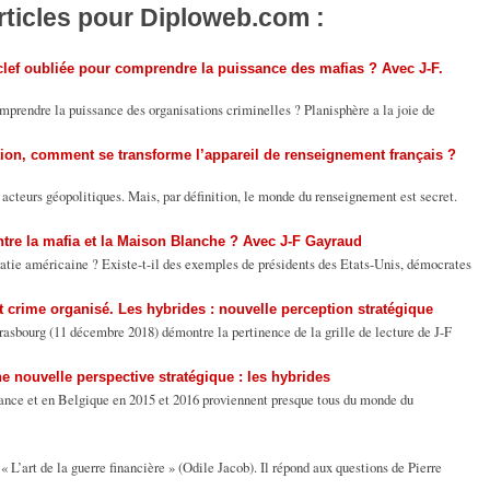
rticles pour Diploweb.com :
a clef oubliée pour comprendre la puissance des mafias ? Avec J-F.
omprendre la puissance des organisations criminelles ? Planisphère a la joie de
ion, comment se transforme l’appareil de renseignement français ?
acteurs géopolitiques. Mais, par définition, le monde du renseignement est secret.
ntre la mafia et la Maison Blanche ? Avec J-F Gayraud
ratie américaine ? Existe-t-il des exemples de présidents des Etats-Unis, démocrates
 crime organisé. Les hybrides : nouvelle perception stratégique
trasbourg (11 décembre 2018) démontre la pertinence de la grille de lecture de J-F
e nouvelle perspective stratégique : les hybrides
ance et en Belgique en 2015 et 2016 proviennent presque tous du monde du
 L’art de la guerre financière » (Odile Jacob). Il répond aux questions de Pierre