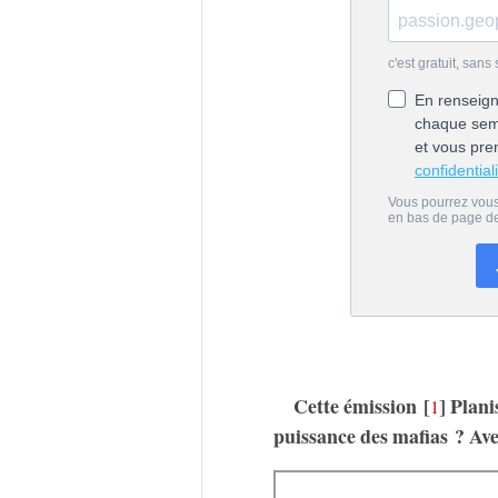
Cette émission
[
]
Planis
1
puissance des mafias ? A