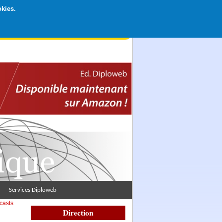
okies.
rticipation libre par CB ou Paypal, Merci !
Services Diploweb
casts
Direction