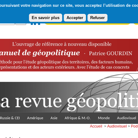
ursuivant votre navigation sur ce site, vous acceptez l’utilisation de co
En savoir plus
Accepter
Refuser
Abonnement gratuit à la Lettre du Diploweb
Pa
Russie & CEI
Amérique
Asie
Afrique & M.-O.
Monde
Audiovisuel
Accueil
>
Audiovisuel
>
Pod