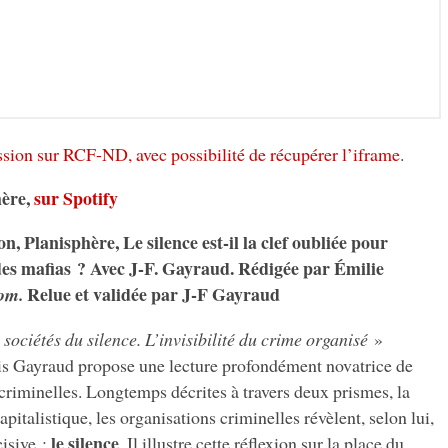
ssion sur RCF-ND, avec possibilité de récupérer l’iframe
.
hère,
sur Spotify
n, Planisphère, Le silence est-il la clef oubliée pour
es mafias ? Avec J-F. Gayraud. Rédigée par Émilie
Relue et validée par J-F Gayraud
om.
 sociétés du silence. L’invisibilité du crime organisé
»
is Gayraud propose une lecture profondément novatrice de
criminelles. Longtemps décrites à travers deux prismes, la
pitalistique, les organisations criminelles révèlent, selon lui,
le silence
isive :
. Il illustre cette réflexion sur la place du