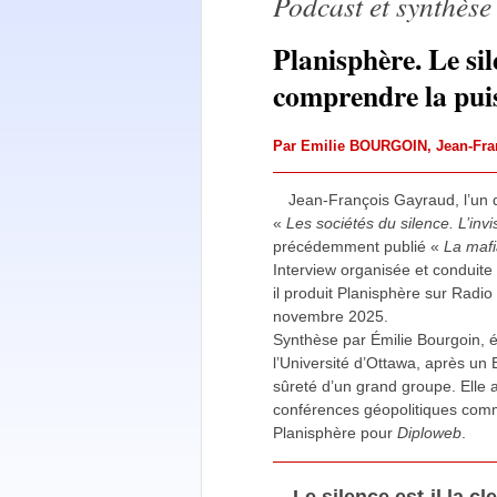
Podcast et synthèse
Planisphère. Le sile
comprendre la pui
Par
Emilie BOURGOIN
,
Jean-Fr
Jean-François Gayraud, l’un d
«
Les sociétés du silence. L’invi
précédemment publié «
La mafi
Interview organisée et conduite
il produit Planisphère sur Radio
novembre 2025.
Synthèse par Émilie Bourgoin, 
l’Université d’Ottawa, après un 
sûreté d’un grand groupe. Elle a
conférences géopolitiques comm
Planisphère pour
Diploweb
.
Le silence est-il la 