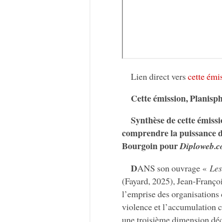
Lien direct vers
cette émi
Cette émission, Planisp
Synthèse de cette émissio
comprendre la puissance d
Bourgoin pour
Diploweb.c
D
ANS son ouvrage «
Les
(Fayard, 2025), Jean-Franço
l’emprise des organisations 
violence et l’accumulation ca
une troisième dimension déc