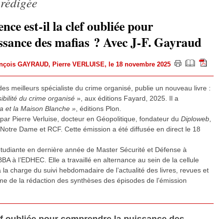
 rédigée
nce est-il la clef oubliée pour
ssance des mafias ? Avec J-F. Gayraud
ançois GAYRAUD
,
Pierre VERLUISE
, le 18 novembre 2025
es meilleurs spécialiste du crime organisé, publie un nouveau livre :
sibilité du crime organisé
», aux éditions Fayard, 2025. Il a
a et la Maison Blanche »
, éditions Plon.
 par Pierre Verluise, docteur en Géopolitique, fondateur du
Diploweb
,
 Notre Dame et RCF. Cette émission a été diffusée en direct le 18
étudiante en dernière année de Master Sécurité et Défense à
BBA à l’EDHEC. Elle a travaillé en alternance au sein de la cellule
 la charge du suivi hebdomadaire de l’actualité des livres, revues et
e de la rédaction des synthèses des épisodes de l’émission
clef oubliée pour comprendre la puissance des