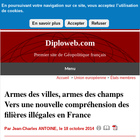
En poursuivant votre navigation sur ce site, vous acceptez l’utilisation
de cookies.
En savoir plus
Accepter
Refuser
Diploweb.com
Premier site de Géopolitique français
Menu
Accueil
>
Union européenne
>
États membres
Armes des villes, armes des champs
Vers une nouvelle compréhension des
filières illégales en France
Par
Jean-Charles ANTOINE
, le 18 octobre 2014