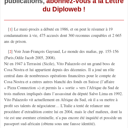
publications,
abonnez-vous à la Lettre
du Diploweb !
[
]
Le maxi-procès a débuté en 1986, et on peut le résumer à 19
1
condamnations à vie, 475 accusés dont 360 reconnus coupables et 2 665
ans de prison.
[
]
Voir Jean-François Gayraud, Le monde des mafias, pp. 155-156
2
(Paris,Odile Jacob 2005, 2008).
Né en 1947 à Terrasini (Sicile), Vito Palazzolo est un grand boss de
Cosa Nostra et lui appartient depuis des décennies. Il a joué un rôle
central dans de nombreuses opérations financières pour le compte de
Cosa Nostra et a entres autres blanchi des fonds en Suisse (l’affaire
« Pizza Connection ») et permis la « sortie » vers l’Afrique du Sud de
trois mafieux impliqués dans l’assassinat du député Salvo Lima en 1992.
Vito Palazzolo vit actuellement en Afrique du Sud, où il a su mettre à
profit ses talents de négociateur… L’Italie a tenté de relancer une
procédure d’extradition contre lui en 2004, mais le chef mafieux, dont la
vie est une aventure criminelle, n’a pas encore été inquiété et possède un
passeport sud-africain (obtenu sous une fausse identité).