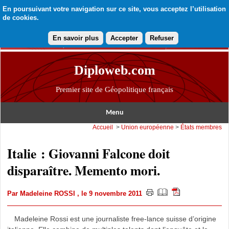
En poursuivant votre navigation sur ce site, vous acceptez l’utilisation
de cookies.
En savoir plus
Accepter
Refuser
Diploweb.com
Premier site de Géopolitique français
Menu
Accueil
>
Union européenne
>
États membres
Italie : Giovanni Falcone doit
disparaître. Memento mori.
Par
Madeleine ROSSI
, le 9 novembre 2011
Madeleine Rossi est une journaliste free-lance suisse d’origine