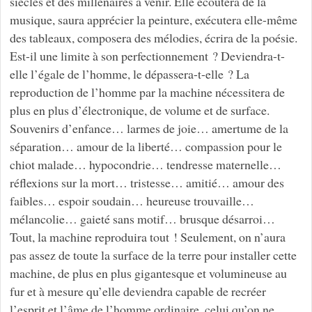
siècles et des millénaires à venir. Elle écoutera de la
musique, saura apprécier la peinture, exécutera elle-même
des tableaux, composera des mélodies, écrira de la poésie.
Est-il une limite à son perfectionnement ? Deviendra-t-
elle l’égale de l’homme, le dépassera-t-elle ? La
reproduction de l’homme par la machine nécessitera de
plus en plus d’électronique, de volume et de surface.
Souvenirs d’enfance… larmes de joie… amertume de la
séparation… amour de la liberté… compassion pour le
chiot malade… hypocondrie… tendresse maternelle…
réflexions sur la mort… tristesse… amitié… amour des
faibles… espoir soudain… heureuse trouvaille…
mélancolie… gaieté sans motif… brusque désarroi…
Tout, la machine reproduira tout ! Seulement, on n’aura
pas assez de toute la surface de la terre pour installer cette
machine, de plus en plus gigantesque et volumineuse au
fur et à mesure qu’elle deviendra capable de recréer
l’esprit et l’âme de l’homme ordinaire, celui qu’on ne