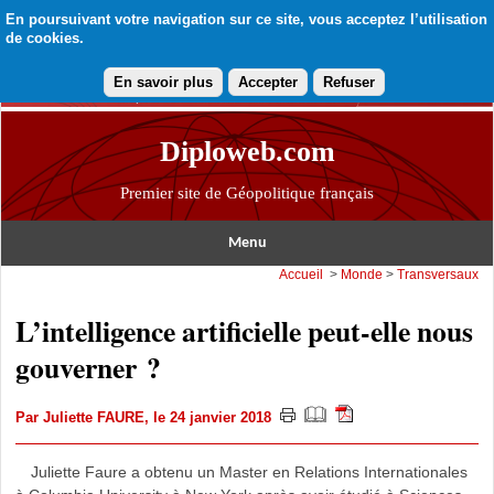
En poursuivant votre navigation sur ce site, vous acceptez l’utilisation
de cookies.
En savoir plus
Accepter
Refuser
Diploweb.com
Premier site de Géopolitique français
Menu
Accueil
>
Monde
>
Transversaux
L’intelligence artificielle peut-elle nous
gouverner ?
Par
Juliette FAURE
, le 24 janvier 2018
Juliette Faure a obtenu un Master en Relations Internationales