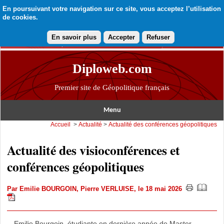
En poursuivant votre navigation sur ce site, vous acceptez l’utilisation
de cookies.
En savoir plus
Accepter
Refuser
Diploweb.com
Premier site de Géopolitique français
Menu
Accueil
>
Actualité
>
Actualité des conférences géopolitiques
Actualité des visioconférences et
conférences géopolitiques
Par
Emilie BOURGOIN
,
Pierre VERLUISE
, le 18 mai 2026
Emilie Bourgoin, étudiante en dernière année de Master