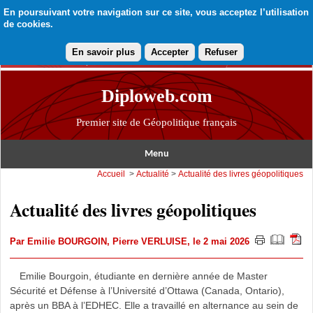
En poursuivant votre navigation sur ce site, vous acceptez l’utilisation
de cookies.
En savoir plus
Accepter
Refuser
Diploweb.com
Premier site de Géopolitique français
Menu
Accueil
>
Actualité
>
Actualité des livres géopolitiques
Actualité des livres géopolitiques
Par
Emilie BOURGOIN
,
Pierre VERLUISE
, le 2 mai 2026
Emilie Bourgoin, étudiante en dernière année de Master
Sécurité et Défense à l’Université d’Ottawa (Canada, Ontario),
après un BBA à l’EDHEC. Elle a travaillé en alternance au sein de