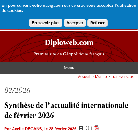
En poursuivant votre navigation sur ce site, vous acceptez l’utilisation
de cookies.
En savoir plus
Accepter
Refuser
Diploweb.com
Premier site de Géopolitique français
Menu
Accueil
>
Monde
>
Transversaux
02/2026
Synthèse de l’actualité internationale
de février 2026
Par
Axelle DEGANS
, le 28 février 2026