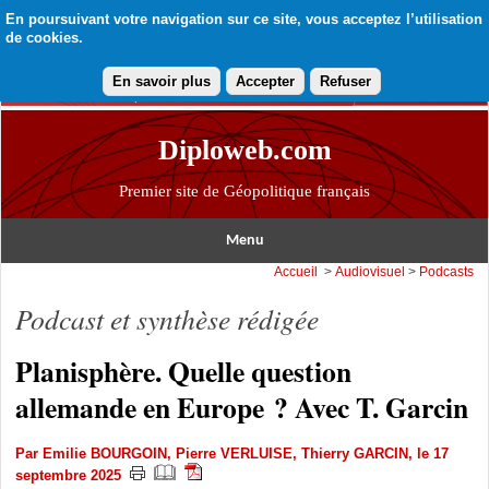
En poursuivant votre navigation sur ce site, vous acceptez l’utilisation
de cookies.
En savoir plus
Accepter
Refuser
Diploweb.com
Premier site de Géopolitique français
Menu
Accueil
>
Audiovisuel
>
Podcasts
Podcast et synthèse rédigée
Planisphère. Quelle question
allemande en Europe ? Avec T. Garcin
Par
Emilie BOURGOIN
,
Pierre VERLUISE
,
Thierry GARCIN
, le 17
septembre 2025