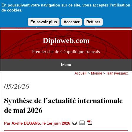
En poursuivant votre navigation sur ce site, vous acceptez l’utilisation
de cookies.
En savoir plus
Accepter
Refuser
Diploweb.com
Premier site de Géopolitique français
Menu
Accueil
>
Monde
>
Transversaux
05/2026
Synthèse de l’actualité internationale
de mai 2026
Par
Axelle DEGANS
, le 1er juin 2026