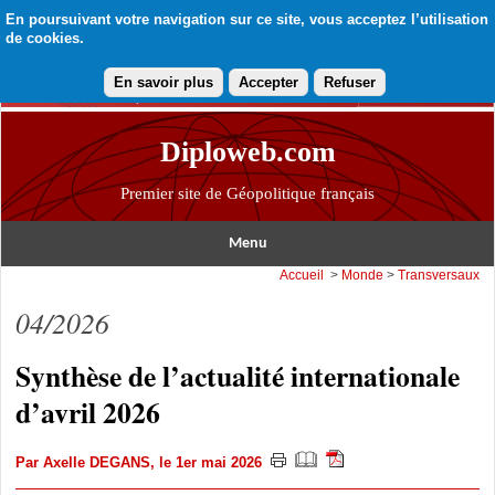
En poursuivant votre navigation sur ce site, vous acceptez l’utilisation
de cookies.
En savoir plus
Accepter
Refuser
Diploweb.com
Premier site de Géopolitique français
Menu
Accueil
>
Monde
>
Transversaux
04/2026
Synthèse de l’actualité internationale
d’avril 2026
Par
Axelle DEGANS
, le 1er mai 2026