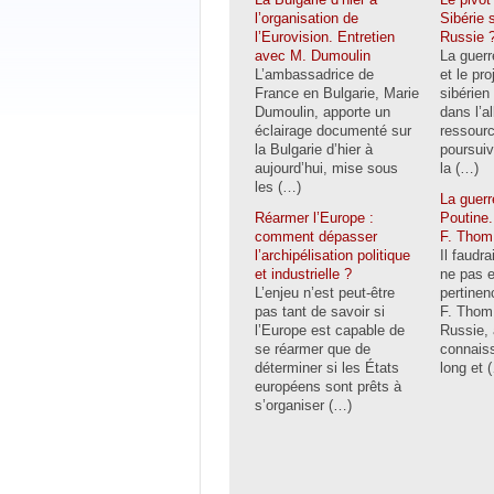
l’organisation de
Sibérie s
l’Eurovision. Entretien
Russie 
avec M. Dumoulin
La guerr
L’ambassadrice de
et le pr
France en Bulgarie, Marie
sibérien
Dumoulin, apporte un
dans l’a
éclairage documenté sur
ressour
la Bulgarie d’hier à
poursuiv
aujourd’hui, mise sous
la (…)
les (…)
La guerr
Réarmer l’Europe :
Poutine.
comment dépasser
F. Thom
l’archipélisation politique
Il faudra
et industrielle ?
ne pas e
L’enjeu n’est peut-être
pertinen
pas tant de savoir si
F. Thom 
l’Europe est capable de
Russie, 
se réarmer que de
connais
déterminer si les États
long et 
européens sont prêts à
s’organiser (…)