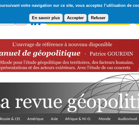
ursuivant votre navigation sur ce site, vous acceptez l’utilisation de co
En savoir plus
Accepter
Refuser
Abonnement gratuit à la Lettre du Diploweb
Pa
Russie & CEI
Amérique
Asie
Afrique & M.-O.
Monde
Audiovisuel