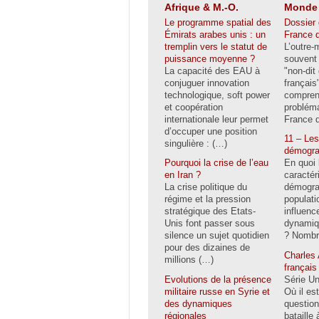
Afrique & M.-O.
Monde
Le programme spatial des
Dossier 
Émirats arabes unis : un
France 
tremplin vers le statut de
L’outre-
puissance moyenne ?
souvent 
La capacité des EAU à
"non-dit
conjuguer innovation
françai
technologique, soft power
compren
et coopération
probléma
internationale leur permet
France d
d’occuper une position
11 – Les
singulière : (…)
démogra
Pourquoi la crise de l’eau
En quoi 
en Iran ?
caractér
La crise politique du
démogra
régime et la pression
populati
stratégique des Etats-
influenc
Unis font passer sous
dynamiq
silence un sujet quotidien
? Nombre
pour des dizaines de
Charles A
millions (…)
français
Evolutions de la présence
Série Un
militaire russe en Syrie et
Où il e
des dynamiques
questio
régionales
bataille 