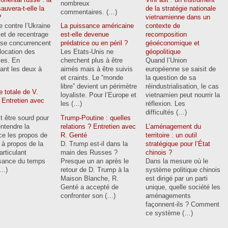
nombreux
auvera-t-elle la
de la stratégie nationale
commentaires. (…)
?
vietnamienne dans un
e contre l’Ukraine
La puissance américaine
contexte de
ojet de recentrage
est-elle devenue
recomposition
 se concurrencent
prédatrice ou en péril ?
géoéconomique et
llocation des
Les Etats-Unis ne
géopolitique
ces. En
cherchent plus à être
Quand l’Union
ant les deux à
aimés mais à être suivis
européenne se saisit de
et craints. Le “monde
la question de sa
libre” devient un périmètre
réindustrialisation, le cas
e totale de V.
loyaliste. Pour l’Europe et
vietnamien peut nourrir la
 Entretien avec
les (…)
réflexion. Les
difficultés (…)
it être sourd pour
Trump-Poutine : quelles
ntendre la
relations ? Entretien avec
L’aménagement du
ce les propos de
R. Genté
territoire : un outil
à propos de la
D. Trump est-il dans la
stratégique pour l’État
articulant
main des Russes ?
chinois ?
sance du temps
Presque un an après le
Dans la mesure où le
(…)
retour de D. Trump à la
système politique chinois
Maison Blanche, R.
est dirigé par un parti
Genté a accepté de
unique, quelle société les
confronter son (…)
aménagements
façonnent-ils ? Comment
ce système (…)