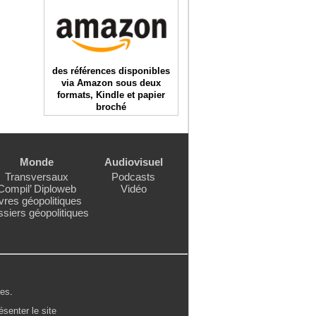
des références disponibles
via Amazon sous deux
formats, Kindle et papier
broché
Monde
Audiovisuel
Transversaux
Podcasts
Compil’ Diploweb
Vidéo
vres géopolitiques
siers géopolitiques
les
.
ésenter le site