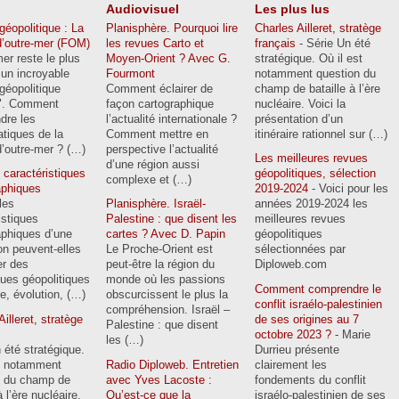
Audiovisuel
Les plus lus
géopolitique : La
Planisphère. Pourquoi lire
Charles Ailleret, stratège
d’outre-mer (FOM)
les revues Carto et
français
- Série Un été
mer reste le plus
Moyen-Orient ? Avec G.
stratégique. Où il est
un incroyable
Fourmont
notamment question du
 géopolitique
Comment éclairer de
champ de bataille à l’ère
s". Comment
façon cartographique
nucléaire. Voici la
dre les
l’actualité internationale ?
présentation d’un
tiques de la
Comment mettre en
itinéraire rationnel sur (…)
’outre-mer ? (…)
perspective l’actualité
Les meilleures revues
d’une région aussi
 caractéristiques
géopolitiques, sélection
complexe et (…)
phiques
2019-2024
- Voici pour les
les
Planisphère. Israël-
années 2019-2024 les
istiques
Palestine : que disent les
meilleures revues
phiques d’une
cartes ? Avec D. Papin
géopolitiques
on peuvent-elles
Le Proche-Orient est
sélectionnées par
er des
peut-être la région du
Diploweb.com
ues géopolitiques
monde où les passions
Comment comprendre le
, évolution, (…)
obscurcissent le plus la
conflit israélo-palestinien
compréhension. Israël –
illeret, stratège
de ses origines au 7
Palestine : que disent
octobre 2023 ?
- Marie
les (…)
 été stratégique.
Durrieu présente
st notamment
Radio Diploweb. Entretien
clairement les
n du champ de
avec Yves Lacoste :
fondements du conflit
à l’ère nucléaire.
Qu’est-ce que la
israélo-palestinien de ses