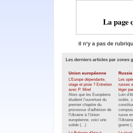
La page q
Il n’y a pas de rubriq
Les derniers articles par zones 
Union européenne
Russie
L’Europe dépendante,
Les opér
otage et proie ? Entretien
russes e
avec P. Mirel
léger pa
Alors que les Européens
Loin d’ê
étudient l’ouverture du
isolés, 
premier chapitre du
constitu
processus d’adhésion de
composa
l’Ukraine à l’Union
russe en
européenne, voici une
l’Ukrain
solide (…)
guerre (
La Bulgarie d’hier à
Le pivot 