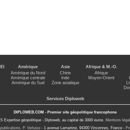
EI
Amérique
Asie
Afrique & M.-O.
Amérique du Nord
Chine
Afrique
Amérique centrale
Inde
Moyen-Orient
Amérique du Sud
Zone asiatique
Li
Dos
Services Diploweb
DIPLOWEB.COM - Premier site géopolitique francophone
S Expertise géopolitique - Diploweb, au capital de 3000 euros.
Mentions léga
publications, P. Verluise
- 1 avenue Lamartine, 94300 Vincennes, France -
Pr