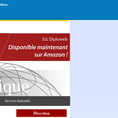
okies.
rticipation libre par CB ou Paypal, Merci !
Services Diploweb
Direction