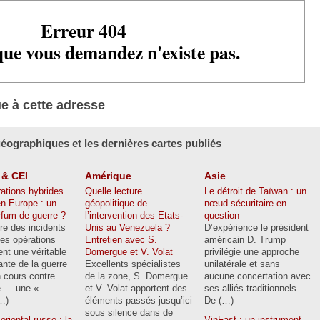
Erreur 404
ue vous demandez n'existe pas.
ue à cette adresse
géographiques et les dernières cartes publiés
 & CEI
Amérique
Asie
ations hybrides
Quelle lecture
Le détroit de Taïwan : un
n Europe : un
géopolitique de
nœud sécuritaire en
rfum de guerre ?
l’intervention des Etats-
question
tre des incidents
Unis au Venezuela ?
D’expérience le président
ces opérations
Entretien avec S.
américain D. Trump
ent une véritable
Domergue et V. Volat
privilégie une approche
nte de la guerre
Excellents spécialistes
unilatérale et sans
 cours contre
de la zone, S. Domergue
aucune concertation avec
e — une «
et V. Volat apportent des
ses alliés traditionnels.
…)
éléments passés jusqu’ici
De (…)
sous silence dans de
oriental russe : la
VinFast : un instrument