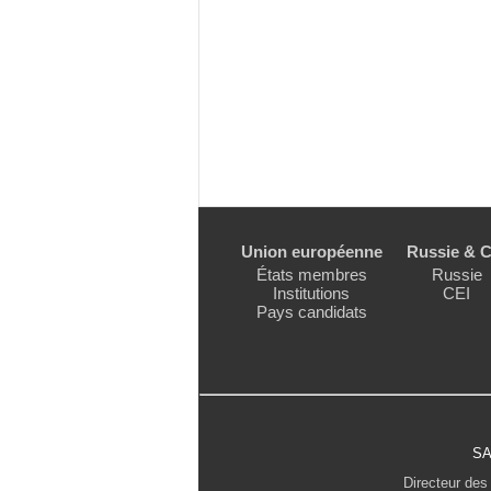
Union européenne
Russie & C
États membres
Russie
Institutions
CEI
Pays candidats
SA
Directeur des 