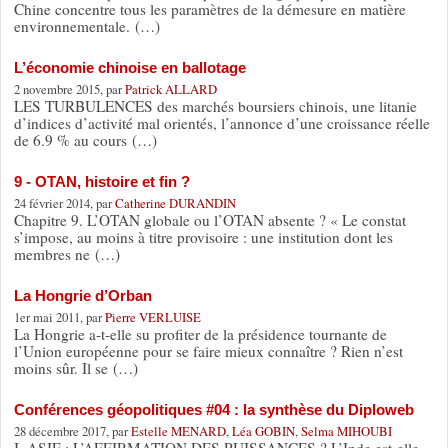
Chine concentre tous les paramètres de la démesure en matière
environnementale. (…)
L’économie chinoise en ballotage
2 novembre 2015, par
Patrick ALLARD
LES TURBULENCES des marchés boursiers chinois, une litanie
d’indices d’activité mal orientés, l’annonce d’une croissance réelle
de 6.9 % au cours (…)
9 - OTAN, histoire et fin ?
24 février 2014, par
Catherine DURANDIN
Chapitre 9. L’OTAN globale ou l’OTAN absente ? « Le constat
s’impose, au moins à titre provisoire : une institution dont les
membres ne (…)
La Hongrie d’Orban
1er mai 2011, par
Pierre VERLUISE
La Hongrie a-t-elle su profiter de la présidence tournante de
l’Union européenne pour se faire mieux connaître ? Rien n’est
moins sûr. Il se (…)
Conférences géopolitiques #04 : la synthèse du Diploweb
28 décembre 2017, par
Estelle MENARD
,
Léa GOBIN
,
Selma MIHOUBI
I. ASIE : L’AFFIRMATION DES PUISSANCES ? L’Inde est-elle