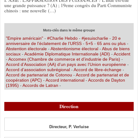
une grande puissance ? (A) ; 19eme congrès du Parti Communiste
chinois : une nouvelle (…)
Mots-clés dans le même groupe
"Empire américain"
-
#Charlie Hebdo
-
#jesuischarlie
-
20 e
anniversaire de l’éclatement de l’URSS
-
5+5
-
65 ans ou plus
-
Abstention électorale
-
Abstentionisme électoral
-
Abus de biens
sociaux
-
Académie Diplomatique Internationale (ADI)
-
Accident
-
Accomex (Chambre de commerce et d’industrie de Paris)
-
Accord d’Association (AA) d’un pays avec l’Union européenne
-
Accord d’association subrégional
-
Accord de libre-échange
-
Accord de partenariat de Cotonou
-
Accord de partenariat et de
coopération (APC)
-
Accord international
-
Accords de Dayton
(1995)
-
Accords de Latran
-
Direction
Directeur, P. Verluise