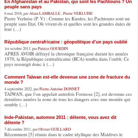
En Afghanistan et au Pakistan, qui sont les Pachtouns ? Un
peuple sans pays
6 mai 2018, par
Alain LAMBALLE
,
Pierre VERLUISE
Pierre Verluise (P. V) : Comme les Kurdes, les Pachtouns sont un
peuple sans Etat. Où vivent-ils et quelles sont les grandes dates de
leur (…)
République centrafricaine : géopolitique d’un pays oublié
1er octobre 2013, par
Patrice GOURDIN
APRES AVOIR défrayé la chronique française durant les années
1970, la République centrafricaine (RCA) tomba dans l’oubli. Ce
pays ressurgit donc à (…)
Comment Taïwan est-elle devenue une zone de fracture du
monde ?
4 septembre 2022, par
Pierre-Antoine DONNET
TAIWAN, que l’on appelait autrefois Formose [2], est devenue ces
dernières années la zone de tous les dangers avec une montée qui
semble (…)
Inde-Pakistan, automne 2011 : détente, vous avez dit
détente ?
7 décembre 2011, par
Olivier GUILLARD
Récemment [5] réunis dans le cadre idyllique des Maldives le