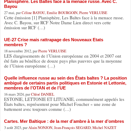
Planisphère. Les Baltes face à la menace russe. Avec C.
Bayou
27 mai, par
Céline BAYOU
,
Emilie BOURGOIN
,
Pierre VERLUISE
Cette émission [1] Planisphère, Les Baltes face à la menace russe.
Avec C. Bayou, sur RCF Notre Dame Lien direct vers cette
émission sur RCF (…)
UE-27 Crise mais rattrapage des Nouveaux Etats
membres ?
18 novembre 2012, par
Pierre VERLUISE
LES élargissements de l’Union européenne en 2004 et 2007 ont
été faits au bénéfice de douze pays plus pauvres que la moyenne
de l’Union européenne (…)
Quelle influence russe au sein des États baltes ? La position
ambiguë de certains partis politiques en Estonie et Lettonie,
membres de l’OTAN et de l’UE
16 mars 2024, par
Chloé DANIEL
ESTONIE, LETTONIE ET LITUANIE, communément appelés les
États baltes, représentent pour Michel Foucher « une zone de
battement avec toujours comme (…)
Cartes. Mer Baltique : de la mer d’ambre à la mer d’ombres
3 août 2023, par
Alain NONJON
,
Jean-François SEGARD
,
Michel NAZET