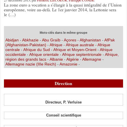
La zone euro a vocation a s’élargir à la quasi intégralité de l’Union
européenne, voire au-delà. Le 1er janvier 2014, la Lettonie sera
le (…)
Mots-clés dans le même groupe
Abidjan
-
Abkhazie
-
Abu Graïb
-
Açores
-
Afghanistan
-
AfPak
(Afghanistan-Pakistan)
-
Afrique
-
Afrique australe
-
Afrique
centrale
-
Afrique du Sud
-
Afrique et Moyen-Orient
-
Afrique
occidentale
-
Afrique orientale
-
Afrique septentrionale
-
Afrique,
région des grands lacs
-
Albanie
-
Algérie
-
Allemagne
-
Allemagne nazie (IIIe Reich)
-
Amazonie
-
Direction
Directeur, P. Verluise
Conseil scientifique