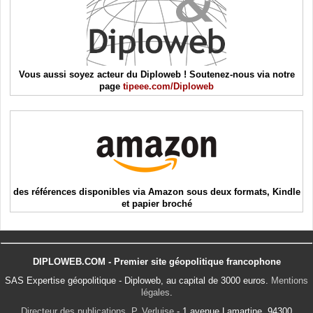
Vous aussi soyez acteur du Diploweb ! Soutenez-nous via notre
page
tipeee.com/Diploweb
des références disponibles via Amazon sous deux formats, Kindle
et papier broché
DIPLOWEB.COM - Premier site géopolitique francophone
SAS Expertise géopolitique - Diploweb, au capital de 3000 euros.
Mentions
légales
.
Directeur des publications, P. Verluise
- 1 avenue Lamartine, 94300