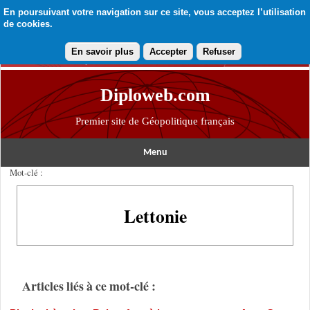
En poursuivant votre navigation sur ce site, vous acceptez l’utilisation
de cookies.
En savoir plus
Accepter
Refuser
Diploweb.com
Premier site de Géopolitique français
Menu
Mot-clé :
Lettonie
Articles liés à ce mot-clé :