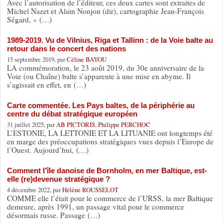
Avec l’autorisation de l’éditeur, ces deux cartes sont extraites de
Michel Nazet et Alain Nonjon (dir), cartographie Jean-François
Ségard, « (…)
1989-2019. Vu de Vilnius, Riga et Tallinn : de la Voie balte au
retour dans le concert des nations
15 septembre 2019, par
Céline BAYOU
LA commémoration, le 23 août 2019, du 30e anniversaire de la
Voie (ou Chaîne) balte s’apparente à une mise en abyme. Il
s’agissait en effet, en (…)
Carte commentée. Les Pays baltes, de la périphérie au
centre du débat stratégique européen
31 juillet 2025, par
AB PICTORIS
,
Philippe PERCHOC
L’ESTONIE, LA LETTONIE ET LA LITUANIE ont longtemps été
en marge des préoccupations stratégiques vues depuis l’Europe de
l’Ouest. Aujourd’hui, (…)
Comment l’île danoise de Bornholm, en mer Baltique, est-
elle (re)devenue stratégique ?
4 décembre 2022, par
Hélène ROUSSELOT
COMME elle l’était pour le commerce de l’URSS, la mer Baltique
demeure, après 1991, un passage vital pour le commerce
désormais russe. Passage (…)