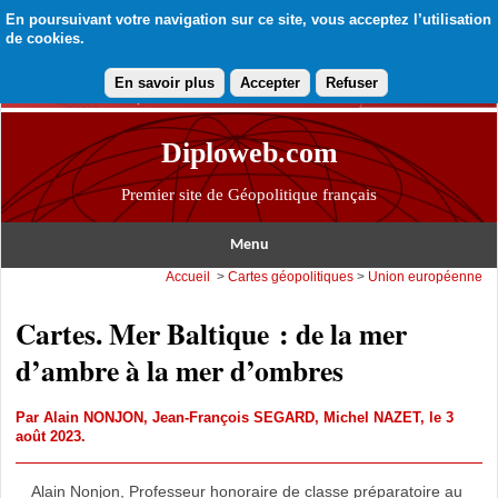
En poursuivant votre navigation sur ce site, vous acceptez l’utilisation
de cookies.
En savoir plus
Accepter
Refuser
Diploweb.com
Premier site de Géopolitique français
Menu
Accueil
>
Cartes géopolitiques
>
Union européenne
Cartes. Mer Baltique : de la mer
d’ambre à la mer d’ombres
Par
Alain NONJON
,
Jean-François SEGARD
,
Michel NAZET
, le 3
août 2023.
Alain Nonjon, Professeur honoraire de classe préparatoire au