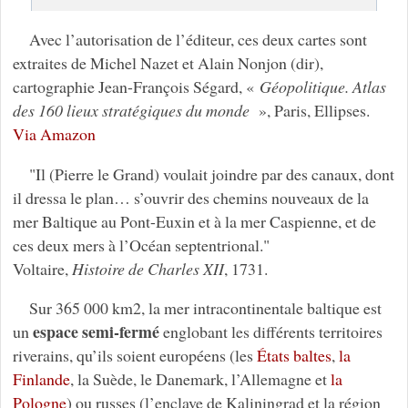
Avec l’autorisation de l’éditeur, ces deux cartes sont
extraites de Michel Nazet et Alain Nonjon (dir),
cartographie Jean-François Ségard, «
Géopolitique. Atlas
des 160 lieux stratégiques du monde
», Paris, Ellipses.
Via Amazon
"Il (Pierre le Grand) voulait joindre par des canaux, dont
il dressa le plan… s’ouvrir des chemins nouveaux de la
mer Baltique au Pont-Euxin et à la mer Caspienne, et de
ces deux mers à l’Océan septentrional."
Voltaire,
Histoire de Charles XII
, 1731.
Sur 365 000 km2, la mer intracontinentale baltique est
espace semi-fermé
un
englobant les différents territoires
riverains, qu’ils soient européens (les
États baltes
,
la
Finlande
, la Suède, le Danemark, l’Allemagne et
la
Pologne
) ou russes (l’enclave de Kaliningrad et la région