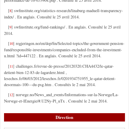
performance-de-16-653904.php . Consulté le 25 avril 2014.
[
]
swfinstitute.org/statistics-research/linaburg-maduell-transparency-
8
index/ . En anglais. Consulté le 25 avril 2014.
[
]
swfinstitute.org/fund-rankings/ . En anglais. Consulté le 25 avril
9
2014.
[
]
regjeringen.no/en/dep/fin/Selected-topics/the-government-pension-
10
fund/responsible-investments/companies-excluded-from-the-investment-
u.html ?id=447122 . En anglais. Consulté le 25 avril 2014.
[
]
challenges.fr/revue-de-presse/20120320.CHA4432/le-qatar-
11
detient-bien-12-83-de-lagardere.html ,
lesechos.fr/06/03/2012/lesechos.fr/0201934751955_le-qatar-detient-
desormais-100---du-psg.htm . Consultés le 2 mai 2014.
[
]
norvege.no/News_and_events/Informations-sur-la-Norvege/La-
12
Norvege-et-lEnergie/#.U2Ny-Pl_uTx . Consulté le 2 mai 2014.
Direction