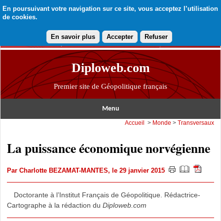
En poursuivant votre navigation sur ce site, vous acceptez l’utilisation
de cookies.
En savoir plus
Accepter
Refuser
Diploweb.com
Premier site de Géopolitique français
Menu
Accueil
>
Monde
>
Transversaux
La puissance économique norvégienne
Par
Charlotte BEZAMAT-MANTES
, le 29 janvier 2015
Doctorante à l’Institut Français de Géopolitique. Rédactrice-
Cartographe à la rédaction du
Diploweb.com