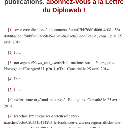
publications,
abonnez-vous à la Lettre
du Diploweb !
[
]
.cvce.eu/collections/unit-content/-/unit/02bb76df-d066-4c08-a58a-
1
d4686a3e68ff/8bf94809-5b45-4840-8a90-9a33b4479419 , consulté le 25
avril 2014.
[
]
Ibid.
2
[
]
norvege.no/News_and_events/Informations-sur-la-Norvege/La-
3
Norvege-et-lEnergie/#.U1p2u_l_uTx . Consulté le 25 avril 2014.
[
]
Ibid.
4
[
]
Ibid.
5
[
]
swfinstitute.org/fund-rankings/ . En anglais. Consulté le 25 avril
6
2014.
[
]
lesechos.fr/entreprises-secteurs/finance-
7
marches/actu/0203345414293-le-fonds-souverain-norvegien-affiche-une-