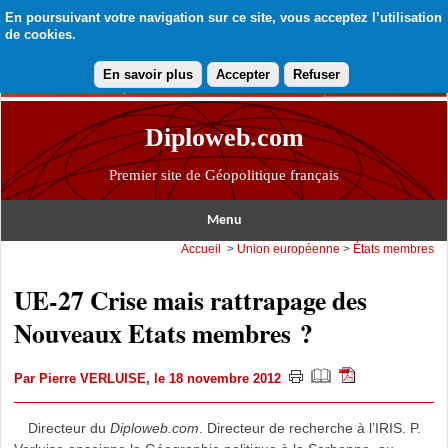
En poursuivant votre navigation sur ce site, vous acceptez l’utilisation
de cookies.
En savoir plus
Accepter
Refuser
Diploweb.com
Premier site de Géopolitique français
Menu
Accueil
>
Union européenne
>
États membres
UE-27 Crise mais rattrapage des
Nouveaux Etats membres ?
Par
Pierre VERLUISE
, le 18 novembre 2012
Directeur du
Diploweb.com
. Directeur de recherche à l’IRIS. P.