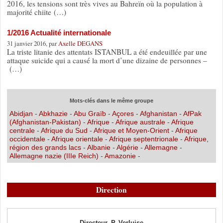
2016, les tensions sont très vives au Bahreïn où la population à
majorité chiite (…)
1/2016 Actualité internationale
31 janvier 2016, par
Axelle DEGANS
La triste litanie des attentats ISTANBUL a été endeuillée par une
attaque suicide qui a causé la mort d’une dizaine de personnes –
(…)
Mots-clés dans le même groupe
Abidjan
-
Abkhazie
-
Abu Graïb
-
Açores
-
Afghanistan
-
AfPak
(Afghanistan-Pakistan)
-
Afrique
-
Afrique australe
-
Afrique
centrale
-
Afrique du Sud
-
Afrique et Moyen-Orient
-
Afrique
occidentale
-
Afrique orientale
-
Afrique septentrionale
-
Afrique,
région des grands lacs
-
Albanie
-
Algérie
-
Allemagne
-
Allemagne nazie (IIIe Reich)
-
Amazonie
-
Direction
Directeur, P. Verluise