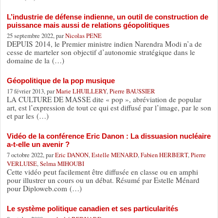
L’industrie de défense indienne, un outil de construction de
puissance mais aussi de relations géopolitiques
25 septembre 2022, par
Nicolas PENE
DEPUIS 2014, le Premier ministre indien Narendra Modi n’a de
cesse de marteler son objectif d’autonomie stratégique dans le
domaine de la (…)
Géopolitique de la pop musique
17 février 2013, par
Marie LHUILLERY
,
Pierre BAUSSIER
LA CULTURE DE MASSE dite « pop », abréviation de popular
art, est l’expression de tout ce qui est diffusé par l’image, par le son
et par les (…)
Vidéo de la conférence Eric Danon : La dissuasion nucléaire
a-t-elle un avenir ?
7 octobre 2022, par
Eric DANON
,
Estelle MENARD
,
Fabien HERBERT
,
Pierre
VERLUISE
,
Selma MIHOUBI
Cette vidéo peut facilement être diffusée en classe ou en amphi
pour illustrer un cours ou un débat. Résumé par Estelle Ménard
pour Diploweb.com (…)
Le système politique canadien et ses particularités