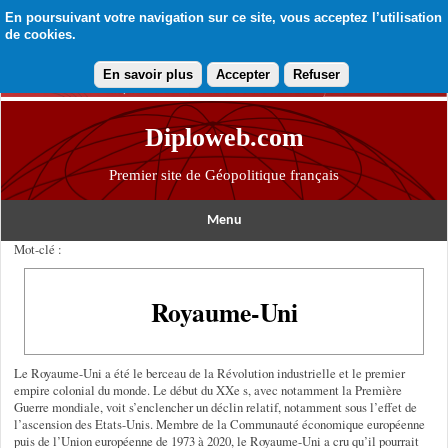
En poursuivant votre navigation sur ce site, vous acceptez l’utilisation
de cookies.
En savoir plus
Accepter
Refuser
Diploweb.com
Premier site de Géopolitique français
Menu
Mot-clé :
Royaume-Uni
Le Royaume-Uni a été le berceau de la Révolution industrielle et le premier
empire colonial du monde. Le début du XXe s, avec notamment la Première
Guerre mondiale, voit s’enclencher un déclin relatif, notamment sous l’effet de
l’ascension des Etats-Unis. Membre de la Communauté économique européenne
puis de l’Union européenne de 1973 à 2020, le Royaume-Uni a cru qu’il pourrait