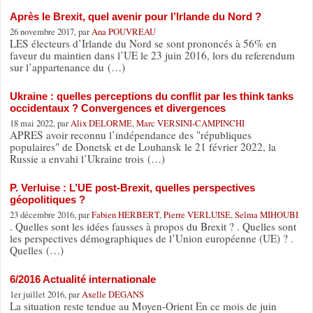
Après le Brexit, quel avenir pour l’Irlande du Nord ?
26 novembre 2017, par
Ana POUVREAU
LES électeurs d’Irlande du Nord se sont prononcés à 56% en
faveur du maintien dans l’UE le 23 juin 2016, lors du referendum
sur l’appartenance du (…)
Ukraine : quelles perceptions du conflit par les think tanks
occidentaux ? Convergences et divergences
18 mai 2022, par
Alix DELORME
,
Marc VERSINI-CAMPINCHI
APRES avoir reconnu l’indépendance des "républiques
populaires" de Donetsk et de Louhansk le 21 février 2022, la
Russie a envahi l’Ukraine trois (…)
P. Verluise : L’UE post-Brexit, quelles perspectives
géopolitiques ?
23 décembre 2016, par
Fabien HERBERT
,
Pierre VERLUISE
,
Selma MIHOUBI
. Quelles sont les idées fausses à propos du Brexit ? . Quelles sont
les perspectives démographiques de l’Union européenne (UE) ? .
Quelles (…)
6/2016 Actualité internationale
1er juillet 2016, par
Axelle DEGANS
La situation reste tendue au Moyen-Orient En ce mois de juin