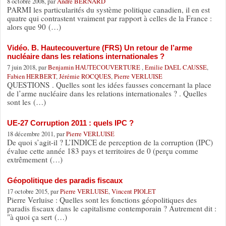
8 octobre 2008, par
André BERNARD
PARMI les particularités du système politique canadien, il en est
quatre qui contrastent vraiment par rapport à celles de la France :
alors que 90 (…)
Vidéo. B. Hautecouverture (FRS) Un retour de l’arme
nucléaire dans les relations internationales ?
7 juin 2018, par
Benjamin HAUTECOUVERTURE
,
Emilie DAEL CAUSSE
,
Fabien HERBERT
,
Jérémie ROCQUES
,
Pierre VERLUISE
QUESTIONS . Quelles sont les idées fausses concernant la place
de l’arme nucléaire dans les relations internationales ? . Quelles
sont les (…)
UE-27 Corruption 2011 : quels IPC ?
18 décembre 2011, par
Pierre VERLUISE
De quoi s’agit-il ? L’INDICE de perception de la corruption (IPC)
évalue cette année 183 pays et territoires de 0 (perçu comme
extrêmement (…)
Géopolitique des paradis fiscaux
17 octobre 2015, par
Pierre VERLUISE
,
Vincent PIOLET
Pierre Verluise : Quelles sont les fonctions géopolitiques des
paradis fiscaux dans le capitalisme contemporain ? Autrement dit :
"à quoi ça sert (…)