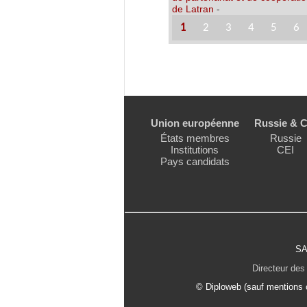
de Latran
-
1
2
3
4
5
6
Union européenne
Russie & C
États membres
Russie
Institutions
CEI
Pays candidats
SA
Directeur des 
© Diploweb (sauf mentions c