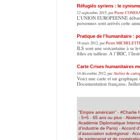
Réfugiés syriens : le cynism
12 septembre 2015, par
Pierre CONES
L’UNION EUROPEENNE débat et se 
personnes sont arrivés cette ann
Pratique de l’humanitaire : 
18 mars 2012, par
Pierre MICHELETT
ILS sont une soixantaine à se le
filles en tailleur. A l’IRIC, l’Ins
Carte Crises humanitaires 
14 décembre 2012, par
Atelier de carto
Voici une carte et un graphique 
Documentation française, Juille
"Empire américain"
-
#Charlie
-
5+5
-
65 ans ou plus
-
Abstent
Académie Diplomatique Interna
d’industrie de Paris)
-
Accord d
d’association subrégional
-
Acc
de partenariat et de coopérati