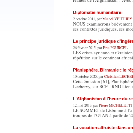
réalités de l’Afghanistan ? Ave
Diplomatie humanitaire
2 octobre 2011, par
Michel VEUTHEY
NOUS examinerons brièvement la d
ses contextes juridiques, ses m
Le principe juridique d’ingé
26 février 2015, par
Eric POURCEL
LES crises syrienne et ukrainien
répétition sur le continent afric
Planisphère. Birmanie : le r
10 octobre 2025, par
Christian LECH
Cette émission [61], Planisphère
Lechervy, sur RCF - RND Lien d
L’Afghanistan à l’heure du ret
12 mai 2013, par
Pierre MICHELETTI
LE SOMMET de Lisbonne à l’autom
troupes de l’OTAN à partir de 20
La vocation altruiste dans u