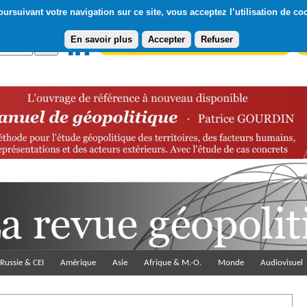
ursuivant votre navigation sur ce site, vous acceptez l’utilisation de co
En savoir plus
Accepter
Refuser
Abonnement gratuit à la Lettre du Diploweb
Pa
Russie & CEI
Amérique
Asie
Afrique & M.-O.
Monde
Audiovisuel