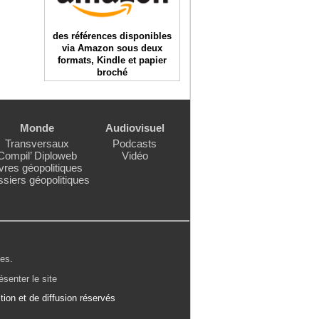
des références disponibles
via Amazon sous deux
formats, Kindle et papier
broché
Monde
Audiovisuel
Transversaux
Podcasts
Compil’ Diploweb
Vidéo
vres géopolitiques
siers géopolitiques
les
.
ésenter le site
ion et de diffusion réservés