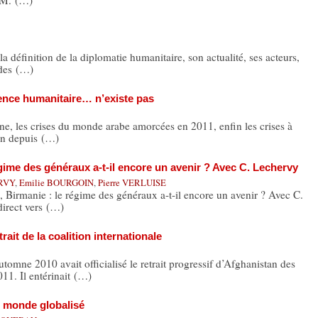
c M. (…)
éfinition de la diplomatie humanitaire, son actualité, ses acteurs,
odes (…)
rence humanitaire… n’existe pas
ne, les crises du monde arabe amorcées en 2011, enfin les crises à
ain depuis (…)
égime des généraux a-t-il encore un avenir ? Avec C. Lechervy
ERVY
,
Emilie BOURGOIN
,
Pierre VERLUISE
, Birmanie : le régime des généraux a-t-il encore un avenir ? Avec C.
irect vers (…)
rait de la coalition internationale
ne 2010 avait officialisé le retrait progressif d’Afghanistan des
11. Il entérinait (…)
n monde globalisé