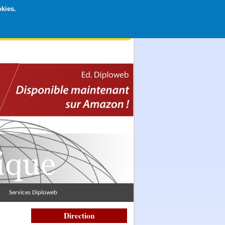
okies.
rticipation libre par CB ou Paypal, Merci !
Services Diploweb
Direction