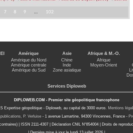
7
8
9
…
102
EI
Amérique
Asie
Afrique & M.-O.
Amérique du Nord
Chine
Afrique
Amérique centrale
Inde
Moyen-Orient
Amérique du Sud
Zone asiatique
Li
Dos
Services Diploweb
DIPLOWEB.COM - Premier site géopolitique francophone
S Expertise géopolitique - Diploweb, au capital de 3000 euros.
Mentions léga
publications, P. Verluise
- 1 avenue Lamartine, 94300 Vincennes, France -
Pr
ontraires) | ISSN 2111-4307 | Déclaration CNIL N°854004 | Droits de reproduct
| Dernière mise à jour le lundi 13 juillet 2026 |