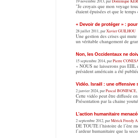
19 novembre 2013, par
Dominique K
"Je croyais que mon voyage touch
étaient épuisées et que le temps
« Devoir de protéger » : pour
28 juillet 2011, par
Xavier GUILHOU
Une gestion des crises qui mute
un véritable changement de gr
Non, les Occidentaux ne doiv
15 septembre 2014, par
Pierre CONES
« NOUS ne laisserons pas EIIL cré
président américain a été publié
Vidéo. Israël : une offensiv
2 janvier 2024, par
Pascal BONIFACE
,
Cette vidéo peut être diffusée e
Présentation par la chaine yout
L’action humanitaire menacée
2 septembre 2012, par
Mérick Freedy
DE TOUTE l’histoire de l’ère m
l’ardeur humanitaire que la se