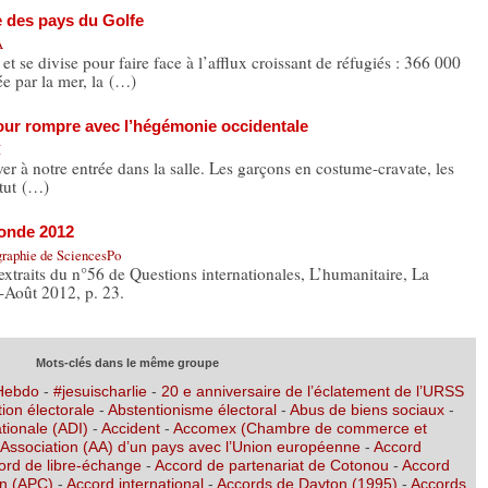
e des pays du Golfe
A
divise pour faire face à l’afflux croissant de réfugiés : 366 000
ée par la mer, la (…)
pour rompre avec l’hégémonie occidentale
I
ver à notre entrée dans la salle. Les garçons en costume-cravate, les
titut (…)
monde 2012
graphie de SciencesPo
extraits du n°56 de Questions internationales, L’humanitaire, La
t-Août 2012, p. 23.
Mots-clés dans le même groupe
 Hebdo
-
#jesuischarlie
-
20 e anniversaire de l’éclatement de l’URSS
ion électorale
-
Abstentionisme électoral
-
Abus de biens sociaux
-
tionale (ADI)
-
Accident
-
Accomex (Chambre de commerce et
’Association (AA) d’un pays avec l’Union européenne
-
Accord
ord de libre-échange
-
Accord de partenariat de Cotonou
-
Accord
on (APC)
-
Accord international
-
Accords de Dayton (1995)
-
Accords