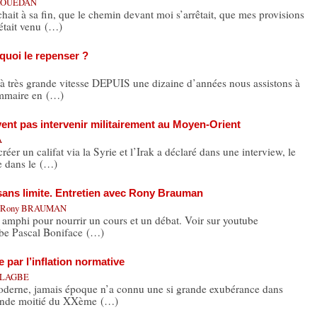
EROUEDAN
ait à sa fin, que le chemin devant moi s’arrêtait, que mes provisions
 était venu (…)
quoi le repenser ?
 à très grande vitesse DEPUIS une dizaine d’années nous assistons à
ammaire en (…)
ent pas intervenir militairement au Moyen-Orient
A
er un califat via la Syrie et l’Irak a déclaré dans une interview, le
e dans le (…)
e sans limite. Entretien avec Rony Brauman
Rony BRAUMAN
n amphi pour nourrir un cours et un débat. Voir sur youtube
ube Pascal Boniface (…)
 par l’inflation normative
 ALAGBE
oderne, jamais époque n’a connu une si grande exubérance dans
conde moitié du XXème (…)