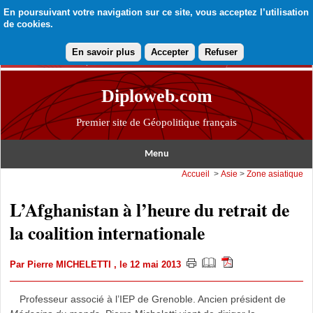
En poursuivant votre navigation sur ce site, vous acceptez l’utilisation
de cookies.
En savoir plus
Accepter
Refuser
Diploweb.com
Premier site de Géopolitique français
Menu
Accueil
>
Asie
>
Zone asiatique
L’Afghanistan à l’heure du retrait de
la coalition internationale
Par
Pierre MICHELETTI
, le 12 mai 2013
Professeur associé à l’IEP de Grenoble. Ancien président de