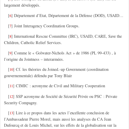
largement développés.
[
]
Département d’Etat, Département de la Défense (DOD), USAID…
6
[
]
Joint Interagency Coordination Groups.
7
[
]
International Rescue Committee (IRC), USAID, CARE, Save the
8
Children, Catholic Relief Services.
[
]
Comme le « Golwater-Nichols Act » de 1986 (PL 99-433) , à
9
l’origine du Jointness – interarmées.
[
]
Cf. les théories du Joined.-up Government (coordination
10
gouvernementale) défendu par Tony Blair
[
]
CIMIC : acronyme de Civil and Military Cooperation
11
[
]
SSP acronyme de Société de Sécurité Privée ou PSC : Private
12
Security Compagny.
[
]
Lire à ce propos dans les actes l’excellente conclusion de
13
l’Ambassadeur Pierre Morel, mais aussi les analyses du CA Jean
Dufourcq et de Louis Michel, sur les effets de la globalisation sur la