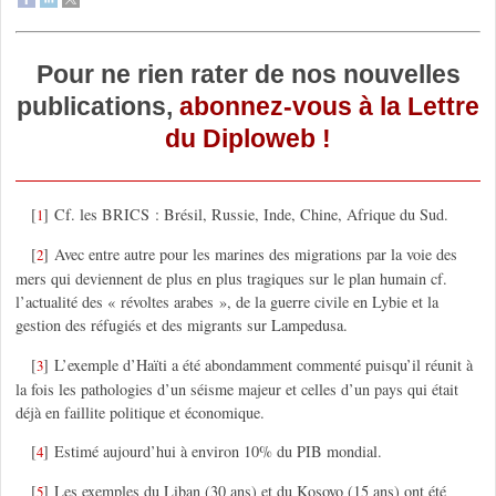
Pour ne rien rater de nos nouvelles
publications,
abonnez-vous à la Lettre
du Diploweb !
[
]
Cf. les BRICS : Brésil, Russie, Inde, Chine, Afrique du Sud.
1
[
]
Avec entre autre pour les marines des migrations par la voie des
2
mers qui deviennent de plus en plus tragiques sur le plan humain cf.
l’actualité des « révoltes arabes », de la guerre civile en Lybie et la
gestion des réfugiés et des migrants sur Lampedusa.
[
]
L’exemple d’Haïti a été abondamment commenté puisqu’il réunit à
3
la fois les pathologies d’un séisme majeur et celles d’un pays qui était
déjà en faillite politique et économique.
[
]
Estimé aujourd’hui à environ 10% du PIB mondial.
4
[
]
Les exemples du Liban (30 ans) et du Kosovo (15 ans) ont été
5