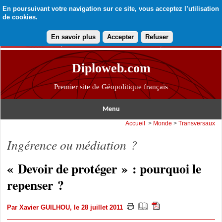
En poursuivant votre navigation sur ce site, vous acceptez l’utilisation
de cookies.
En savoir plus
Accepter
Refuser
Diploweb.com
Premier site de Géopolitique français
Menu
Accueil
>
Monde
>
Transversaux
Ingérence ou médiation ?
« Devoir de protéger » : pourquoi le
repenser ?
Par
Xavier GUILHOU
, le 28 juillet 2011