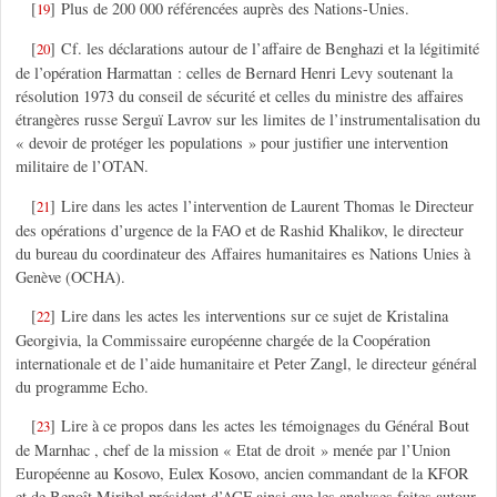
[
]
Plus de 200 000 référencées auprès des Nations-Unies.
19
[
]
Cf. les déclarations autour de l’affaire de Benghazi et la légitimité
20
de l’opération Harmattan : celles de Bernard Henri Levy soutenant la
résolution 1973 du conseil de sécurité et celles du ministre des affaires
étrangères russe Serguï Lavrov sur les limites de l’instrumentalisation du
« devoir de protéger les populations » pour justifier une intervention
militaire de l’OTAN.
[
]
Lire dans les actes l’intervention de Laurent Thomas le Directeur
21
des opérations d’urgence de la FAO et de Rashid Khalikov, le directeur
du bureau du coordinateur des Affaires humanitaires es Nations Unies à
Genève (OCHA).
[
]
Lire dans les actes les interventions sur ce sujet de Kristalina
22
Georgivia, la Commissaire européenne chargée de la Coopération
internationale et de l’aide humanitaire et Peter Zangl, le directeur général
du programme Echo.
[
]
Lire à ce propos dans les actes les témoignages du Général Bout
23
de Marnhac , chef de la mission « Etat de droit » menée par l’Union
Européenne au Kosovo, Eulex Kosovo, ancien commandant de la KFOR
et de Benoît Miribel président d’ACF ainsi que les analyses faites autour