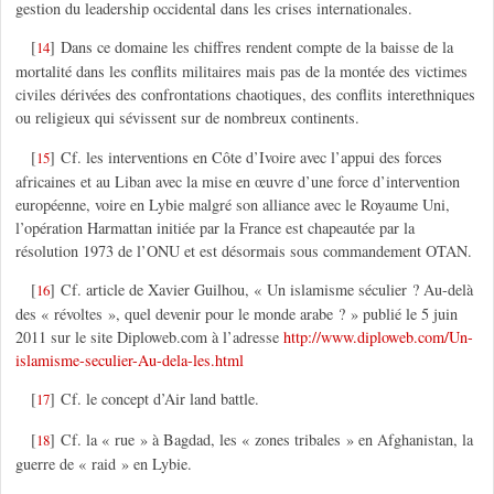
gestion du leadership occidental dans les crises internationales.
[
]
Dans ce domaine les chiffres rendent compte de la baisse de la
14
mortalité dans les conflits militaires mais pas de la montée des victimes
civiles dérivées des confrontations chaotiques, des conflits interethniques
ou religieux qui sévissent sur de nombreux continents.
[
]
Cf. les interventions en Côte d’Ivoire avec l’appui des forces
15
africaines et au Liban avec la mise en œuvre d’une force d’intervention
européenne, voire en Lybie malgré son alliance avec le Royaume Uni,
l’opération Harmattan initiée par la France est chapeautée par la
résolution 1973 de l’ONU et est désormais sous commandement OTAN.
[
]
Cf. article de Xavier Guilhou, « Un islamisme séculier ? Au-delà
16
des « révoltes », quel devenir pour le monde arabe ? » publié le 5 juin
2011 sur le site Diploweb.com à l’adresse
http://www.diploweb.com/Un-
islamisme-seculier-Au-dela-les.html
[
]
Cf. le concept d’Air land battle.
17
[
]
Cf. la « rue » à Bagdad, les « zones tribales » en Afghanistan, la
18
guerre de « raid » en Lybie.