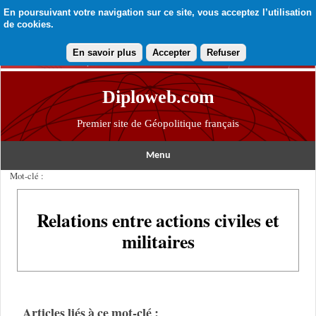
En poursuivant votre navigation sur ce site, vous acceptez l’utilisation
de cookies.
En savoir plus
Accepter
Refuser
Diploweb.com
Premier site de Géopolitique français
Menu
Mot-clé :
Relations entre actions civiles et
militaires
Articles liés à ce mot-clé :