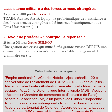
L’assistance militaire à des forces armées étrangères
3 septembre 2010, par
Olivier ZAJEC
TRAIN, Advise, Assist, Equip : la problématique de l’assistance à
des forces armées étrangères a été incarnée historiquement aux
Etats-Unis par un (…)
« Devoir de protéger » : pourquoi le repenser ?
28 juillet 2011, par
Xavier GUILHOU
Une gestion des crises qui mute à très grande vitesse DEPUIS une
dizaine d’années nous assistons à un véritable changement de
grammaire en (…)
Mots-clés dans le même groupe
"Empire américain"
-
#Charlie Hebdo
-
#jesuischarlie
-
20 e
anniversaire de l’éclatement de l’URSS
-
5+5
-
65 ans ou plus
-
Abstention électorale
-
Abstentionisme électoral
-
Abus de biens
sociaux
-
Académie Diplomatique Internationale (ADI)
-
Accident
-
Accomex (Chambre de commerce et d’industrie de Paris)
-
Accord d’Association (AA) d’un pays avec l’Union européenne
-
Accord d’association subrégional
-
Accord de libre-échange
-
Accord de partenariat de Cotonou
-
Accord de partenariat et de
coopération (APC)
-
Accord international
-
Accords de Dayton