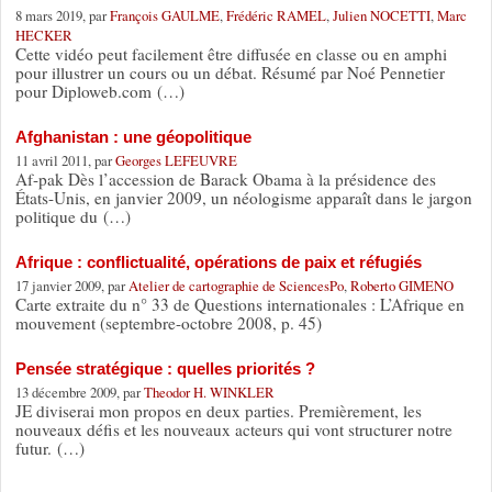
8 mars 2019, par
François GAULME
,
Frédéric RAMEL
,
Julien NOCETTI
,
Marc
HECKER
Cette vidéo peut facilement être diffusée en classe ou en amphi
pour illustrer un cours ou un débat. Résumé par Noé Pennetier
pour Diploweb.com (…)
Afghanistan : une géopolitique
11 avril 2011, par
Georges LEFEUVRE
Af-pak Dès l’accession de Barack Obama à la présidence des
États-Unis, en janvier 2009, un néologisme apparaît dans le jargon
politique du (…)
Afrique : conflictualité, opérations de paix et réfugiés
17 janvier 2009, par
Atelier de cartographie de SciencesPo
,
Roberto GIMENO
Carte extraite du n° 33 de Questions internationales : L’Afrique en
mouvement (septembre-octobre 2008, p. 45)
Pensée stratégique : quelles priorités ?
13 décembre 2009, par
Theodor H. WINKLER
JE diviserai mon propos en deux parties. Premièrement, les
nouveaux défis et les nouveaux acteurs qui vont structurer notre
futur. (…)