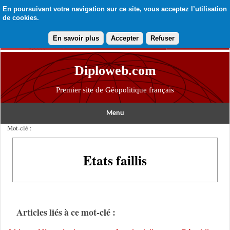
En poursuivant votre navigation sur ce site, vous acceptez l’utilisation
de cookies.
En savoir plus
Accepter
Refuser
Diploweb.com
Premier site de Géopolitique français
Menu
Mot-clé :
Etats faillis
Articles liés à ce mot-clé :