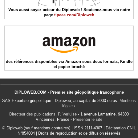
Vous aussi soyez acteur du Diploweb ! Soutenez-nous via notre
page
tipeee.com/Diploweb
des références disponibles via Amazon sous deux formats, Kindle
et papier broché
DIPLOWEB.COM - Premier site géopolitique francophone
SAS Expertise géopolitique - Diploweb, au capital de 3000 euros.
Mentions
légales
.
Directeur des publications, P. Verluise
- 1 avenue Lamartine, 94300
Vincennes, France -
Présenter le site
© Diploweb (sauf mentions contraires) | ISSN 2111-4307 | Déclaration CNIL
N°854004 | Droits de reproduction et de diffusion réservés