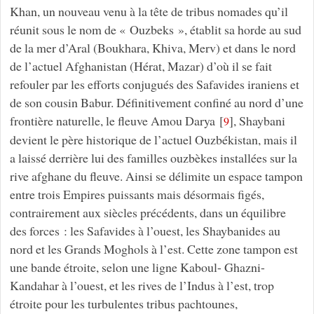
Khan, un nouveau venu à la tête de tribus nomades qu’il
réunit sous le nom de « Ouzbeks », établit sa horde au sud
de la mer d’Aral (Boukhara, Khiva, Merv) et dans le nord
de l’actuel Afghanistan (Hérat, Mazar) d’où il se fait
refouler par les efforts conjugués des Safavides iraniens et
de son cousin Babur. Définitivement confiné au nord d’une
frontière naturelle, le fleuve Amou Darya
[
]
, Shaybani
9
devient le père historique de l’actuel Ouzbékistan, mais il
a laissé derrière lui des familles ouzbèkes installées sur la
rive afghane du fleuve. Ainsi se délimite un espace tampon
entre trois Empires puissants mais désormais figés,
contrairement aux siècles précédents, dans un équilibre
des forces : les Safavides à l’ouest, les Shaybanides au
nord et les Grands Moghols à l’est. Cette zone tampon est
une bande étroite, selon une ligne Kaboul- Ghazni-
Kandahar à l’ouest, et les rives de l’Indus à l’est, trop
étroite pour les turbulentes tribus pachtounes,