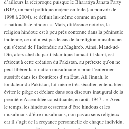
d’ailleurs la réciproque puisque le Bharatiya Janata Party
(BJP), un parti politique majeur en Inde (au pouvoir de
1998 à 2004), se définit lui-même comme un parti
« nationaliste hindou ». Mais, différence notoire, la
religion hindoue est à peu près contenue dans la péninsule
indienne, ce qui n’est pas le cas de la religion musulmane
qui s’étend de l’Indonésie au Maghreb. Ainsi, Maud-ud-
Din, alors chef du parti islamique Jamaat-i-Islami, est
réticent à cette création du Pakistan, au prétexte qu’on ne
peut libérer la « nation musulmane » pour l’enfermer
aussitôt dans les frontières d’un État. Ali Jinnah, le
fondateur du Pakistan, lui-même très séculier, entend bien
éviter le piège et déclare dans son discours inaugural de la
première Assemblée constituante, en août 1947 : « Avec
le temps, les hindous cesseront d’être hindous et les
musulmans d’être musulmans, non pas au sens religieux
car il s’agit de la croyance personnelle de chaque individu,
mais au sens politique, en tant que citoyens de