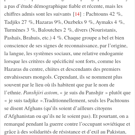
a pas d’étude démographique fiable et récente, mais les
chiffres admis sont les suivants
[
]
: Pachtouns 42 %,
14
Tadjiks 27 %, Hazaras 9%, Ouzbeks 9 %, Aymaks 4 %,
Turmènes 3 %, Baloutches 2 %, divers (Nouristanis,
Pashaïs, Brahuis, etc.) 4 %. Chaque groupe a bel et bien
conscience de ses signes de reconnaissance, par l’origine,
la langue, les systèmes sociaux, une relative endogamie
lorsque les critères de spécificité sont forts, comme les
Hazaras du centre, chiites et descendants des premiers
envahisseurs mongols. Cependant, ils se nomment plus
souvent par le lieu où ils habitent que par le nom de
l’ethnie.
Panshjiri astom
, « je suis du Panshjir » plutôt que
« je suis tadjike ».Traditionnellement, seuls les Pachtouns
se disent Afghans (qu’ils soient d’ailleurs citoyens
d’Afghanistan ou qu’ils ne le soient pas). Et pourtant, on a
remarqué pendant la guerre contre l’occupant soviétique et
grâce à des solidarités de résistance et d’exil au Pakistan,