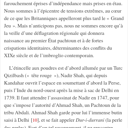
farouchement éprises d’indépendance mais prises en étau.
Nous sommes à l’épicentre de tensions extrêmes, au cœur
de ce que les Britanniques appelleront plus tard le « Grand
Jeu ». Mais n’anticipons pas, nous ne sommes encore qu’à
la veille d’une déflagration régionale qui donnera
naissance au premier État pachtoun et à de fortes
crispations identitaires, déterminantes des conflits du
XIXe siècle et de l’imbroglio contemporain.
L’étincelle aux poudres est d’abord allumée par un Turc
Qizilbash (« tête rouge »), Nadir Shah, qui depuis
Kandahar ouvrit l’espace en soumettant d’abord la Perse,
puis l’Inde du nord-ouest après la mise à sac de Delhi en
1739. Il faut attendre l’assassinat de Nadir en 1747, pour
que s’impose l’autorité d’Ahmad Shah, un Pachtoun de la
tribu Abdali. Ahmad Shah garde pour lui l’immense butin
saisi à Delhi
[
]
, et se fait appeler
Dur-i-durrani
(la perle
10
des perles). Fort d’un tel rayonnement, il ne rencontre