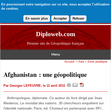
En poursuivant votre navigation sur ce site, vous acceptez l’utilisation
de cookies.
En savoir plus
Accepter
Refuser
Diploweb.com
Premier site de Géopolitique français
Menu
Accueil
>
Asie
>
Zone asiatique
Afghanistan : une géopolitique
Par
Georges LEFEUVRE
, le 11 avril 2011
Anthropologue, diplomate. Co-auteur du livre dirigé par Joao
Medeiros,
Le mondial des nations. 30 chercheurs enquêtent sur
l’identité nationale
, Paris, éd. Choiseul en partenariat avec RFI ,