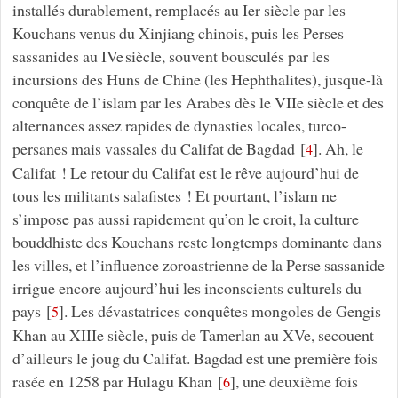
installés durablement, remplacés au Ier siècle par les
Kouchans venus du Xinjiang chinois, puis les Perses
sassanides au IVe siècle, souvent bousculés par les
incursions des Huns de Chine (les Hephthalites), jusque-là
conquête de l’islam par les Arabes dès le VIIe siècle et des
alternances assez rapides de dynasties locales, turco-
persanes mais vassales du Califat de Bagdad
[
]
. Ah, le
4
Califat ! Le retour du Califat est le rêve aujourd’hui de
tous les militants salafistes ! Et pourtant, l’islam ne
s’impose pas aussi rapidement qu’on le croit, la culture
bouddhiste des Kouchans reste longtemps dominante dans
les villes, et l’influence zoroastrienne de la Perse sassanide
irrigue encore aujourd’hui les inconscients culturels du
pays
[
]
. Les dévastatrices conquêtes mongoles de Gengis
5
Khan au XIIIe siècle, puis de Tamerlan au XVe, secouent
d’ailleurs le joug du Califat. Bagdad est une première fois
rasée en 1258 par Hulagu Khan
[
]
, une deuxième fois
6