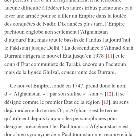
aucune difficulté à fédérer les autres tribus pachtounes et à
lever une armée pour se tailler un Empire dans la foulée
des conquêtes de Nadir. Dix années plus tard, l’Empire
pachtoun englobe non seulement l’Afghanistan
d’aujourd’hui, mais tout le bassin de l’Indus (aujourd’hui
le Pakistan) jusque Delhi ! La descendance d’Ahmad Shah
Durrani dirigera le nouvel État jusqu’en 1978
[
]
et le
11
coup d’État communiste de Taraki, encore un Pachtoun
mais de la lignée Ghilzaï, concurrente des Durrani.
Ce nouvel Empire, fondé en 1747, prend donc le nom
d’« Afghanistan » ; par son suffixe « -stan »
[
]
, il se
12
désigne comme le premier État de la région
[
]
, au sens
13
déjà moderne du terme. Or, « Afghan » est le terme
qu’utilisent depuis toujours les persanophones pour
désigner précisément les Pachtouns. « Afghanistan » est
donc bien synonyme de « Pachtounistan » et recouvre à la