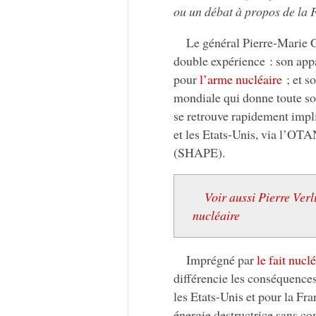
ou un débat à propos de la 
Le général Pierre-Marie G
double expérience : son appa
pour
l’arme nucléaire
; et s
mondiale qui donne toute son
se retrouve rapidement impli
et les Etats-Unis, via l’OTA
(SHAPE).
Voir aussi Pierre Verl
nucléaire
Imprégné par
le fait nucl
différencie les conséquences
les Etats-Unis et pour la Fr
énergie destructrice sans c