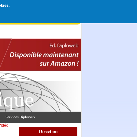
okies.
rticipation libre par CB ou Paypal, Merci !
Services Diploweb
Vidéo
Direction