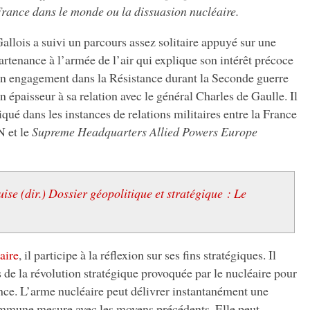
France dans le monde ou la dissuasion nucléaire.
allois a suivi un parcours assez solitaire appuyé sur une
rtenance à l’armée de l’air qui explique son intérêt précoce
on engagement dans la Résistance durant la Seconde guerre
 épaisseur à sa relation avec le général Charles de Gaulle. Il
qué dans les instances de relations militaires entre la France
N et le
Supreme Headquarters Allied Powers Europe
uise (dir.) Dossier géopolitique et stratégique : Le
éaire
, il participe à la réflexion sur ses fins stratégiques. Il
 de la révolution stratégique provoquée par le nucléaire pour
ance. L’arme nucléaire peut délivrer instantanément une
ommune mesure avec les moyens précédents. Elle peut