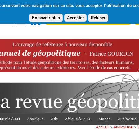
ursuivant votre navigation sur ce site, vous acceptez l’utilisation de co
En savoir plus
Accepter
Refuser
Abonnement gratuit à la Lettre du Diploweb
Pa
Russie & CEI
Amérique
Asie
Afrique & M.-O.
Monde
Audiovisuel
Accueil
>
Audiovisuel
>