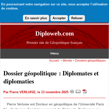
En poursuivant votre navigation sur ce site, vous acceptez l’utilisation
de cookies.
En savoir plus
Accepter
Refuser
Diploweb.com
Premier site de Géopolitique français
Menu
Accueil
>
Monde
>
Dossiers géopolitiques
Dossier géopolitique : Diplomates et
diplomaties
Par
Pierre VERLUISE
, le 13 novembre 2025
Pierre Verluise est Docteur en géopolitique de l’Université Paris