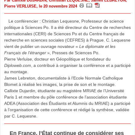
Par
Callixte DUJARDIN
,
Christian LEQUESNE
,
James LEBRETON
,
Pierre VERLUISE
, le 20 novembre 2024
Le conférencier : Christian Lequesne, Professeur de science
politique à Sciences Po. Il a été directeur du Centre de recherches
internationales (CERI) de Sciences Po et du Centre français de
recherche en sciences sociales (CEFRES) à Prague. C. Lequesne
vient de publier un ouvrage novateur «
Le diplomate et les
Français de l’étranger
», Presses de Sciences Po.
Pierre Verluise, docteur en Géopolitique et fondateur du
Diploweb.com
, a contribué à organiser la conférence et a participé
au montage.
James Lebreton, documentaliste à l’Ecole Normale Catholique
Blomet à réalisé les images, la prise de son et le montage.
Callixte Dujardin, étudiante au magistère MRIAE de l’Université
Paris 1 et membre du pôle conférence de l’association étudiante
ADEA (Association des Étudiants et Alumnis du MRIAE) a participé
à l’organisation de cette conférence et rédigé la synthèse, validée
par C. Lequesne.
En France, l’État continue de considérer ses