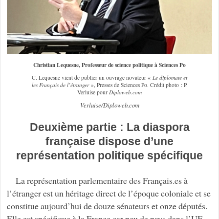
Christian Lequesne, Professeur de science politique à Sciences Po
C. Lequesne vient de publier un ouvrage novateur «
Le diplomate et
les Français de l’étranger
», Presses de Sciences Po. Crédit photo : P.
Verluise pour
Diploweb.com
Verluise/Diploweb.com
Deuxième partie : La diaspora
française dispose d’une
représentation politique spécifique
La représentation parlementaire des Français.es à
l’étranger est un héritage direct de l’époque coloniale et se
constitue aujourd’hui de douze sénateurs et onze députés.
Elle est spécifique à la France car peu de pays dans l’UE