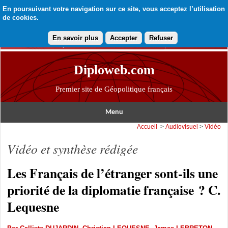
En poursuivant votre navigation sur ce site, vous acceptez l’utilisation
de cookies.
En savoir plus
Accepter
Refuser
Diploweb.com
Premier site de Géopolitique français
Menu
Accueil
>
Audiovisuel
>
Vidéo
Vidéo et synthèse rédigée
Les Français de l’étranger sont-ils une
priorité de la diplomatie française ? C.
Lequesne