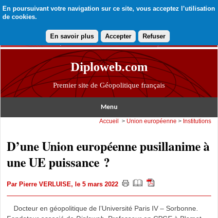
En poursuivant votre navigation sur ce site, vous acceptez l’utilisation
de cookies.
En savoir plus
Accepter
Refuser
Diploweb.com
Premier site de Géopolitique français
Menu
Accueil
>
Union européenne
>
Institutions
D’une Union européenne pusillanime à
une UE puissance ?
Par
Pierre VERLUISE
, le 5 mars 2022
Docteur en géopolitique de l’Université Paris IV – Sorbonne.