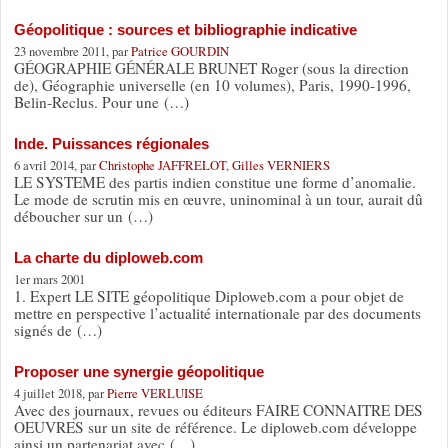
Géopolitique : sources et bibliographie indicative
23 novembre 2011, par
Patrice GOURDIN
GÉOGRAPHIE GÉNÉRALE BRUNET Roger (sous la direction
de), Géographie universelle (en 10 volumes), Paris, 1990-1996,
Belin-Reclus. Pour une (…)
Inde. Puissances régionales
6 avril 2014, par
Christophe JAFFRELOT
,
Gilles VERNIERS
LE SYSTEME des partis indien constitue une forme d’anomalie.
Le mode de scrutin mis en œuvre, uninominal à un tour, aurait dû
déboucher sur un (…)
La charte du diploweb.com
1er mars 2001
1. Expert LE SITE géopolitique Diploweb.com a pour objet de
mettre en perspective l’actualité internationale par des documents
signés de (…)
Proposer une synergie géopolitique
4 juillet 2018, par
Pierre VERLUISE
Avec des journaux, revues ou éditeurs FAIRE CONNAITRE DES
OEUVRES sur un site de référence. Le diploweb.com développe
ainsi un partenariat avec (…)