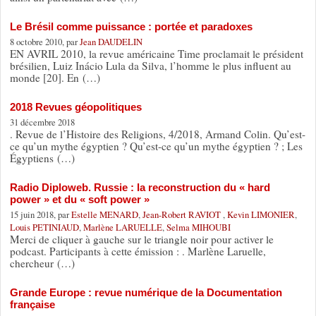
Le Brésil comme puissance : portée et paradoxes
8 octobre 2010, par
Jean DAUDELIN
EN AVRIL 2010, la revue américaine Time proclamait le président
brésilien, Luiz Inácio Lula da Silva, l’homme le plus influent au
monde [20]. En (…)
2018 Revues géopolitiques
31 décembre 2018
. Revue de l’Histoire des Religions, 4/2018, Armand Colin. Qu’est-
ce qu’un mythe égyptien ? Qu’est-ce qu’un mythe égyptien ? ; Les
Égyptiens (…)
Radio Diploweb. Russie : la reconstruction du « hard
power » et du « soft power »
15 juin 2018, par
Estelle MENARD
,
Jean-Robert RAVIOT
,
Kevin LIMONIER
,
Louis PETINIAUD
,
Marlène LARUELLE
,
Selma MIHOUBI
Merci de cliquer à gauche sur le triangle noir pour activer le
podcast. Participants à cette émission : . Marlène Laruelle,
chercheur (…)
Grande Europe : revue numérique de la Documentation
française