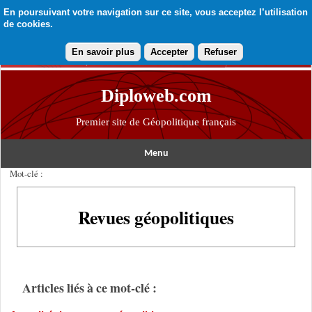
En poursuivant votre navigation sur ce site, vous acceptez l’utilisation
de cookies.
En savoir plus
Accepter
Refuser
Diploweb.com
Premier site de Géopolitique français
Menu
Mot-clé :
Revues géopolitiques
Articles liés à ce mot-clé :