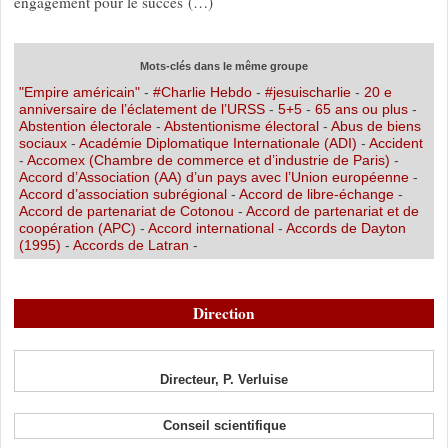
engagement pour le succès (…)
Mots-clés dans le même groupe
"Empire américain"
-
#Charlie Hebdo
-
#jesuischarlie
-
20 e
anniversaire de l’éclatement de l’URSS
-
5+5
-
65 ans ou plus
-
Abstention électorale
-
Abstentionisme électoral
-
Abus de biens
sociaux
-
Académie Diplomatique Internationale (ADI)
-
Accident
-
Accomex (Chambre de commerce et d’industrie de Paris)
-
Accord d’Association (AA) d’un pays avec l’Union européenne
-
Accord d’association subrégional
-
Accord de libre-échange
-
Accord de partenariat de Cotonou
-
Accord de partenariat et de
coopération (APC)
-
Accord international
-
Accords de Dayton
(1995)
-
Accords de Latran
-
Direction
Directeur, P. Verluise
Conseil scientifique