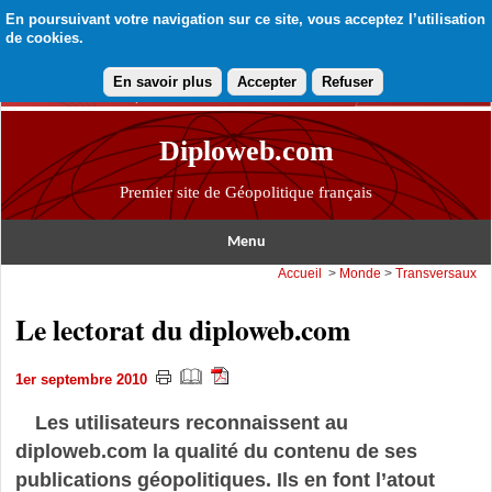
En poursuivant votre navigation sur ce site, vous acceptez l’utilisation
de cookies.
En savoir plus
Accepter
Refuser
Diploweb.com
Premier site de Géopolitique français
Menu
Accueil
>
Monde
>
Transversaux
Le lectorat du diploweb.com
1er septembre 2010
Les utilisateurs reconnaissent au
diploweb.com la qualité du contenu de ses
publications géopolitiques. Ils en font l’atout