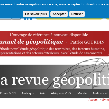
ursuivant votre navigation sur ce site, vous acceptez l’utilisation de co
En savoir plus
Accepter
Refuser
Abonnement gratuit à la Lettre du Diploweb
Pa
Russie & CEI
Amérique
Asie
Afrique & M.-O.
Monde
Audiovisuel
Accueil
>
Syne