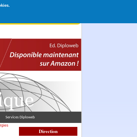
okies.
rticipation libre par CB ou Paypal, Merci !
Services Diploweb
rgies
Direction