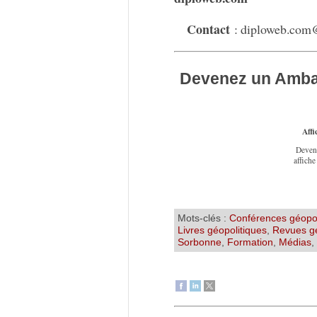
Contact
: diploweb.com
Devenez un Ambas
Affi
Deven
affiche
Mots-clés :
Conférences géopol
Livres géopolitiques
,
Revues gé
Sorbonne
,
Formation
,
Médias
,